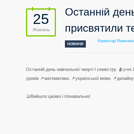
Останній день
25
присвятили те
Жовтень
Коментарі Вимкнен
НОВИНИ
Останній день навчальної чверті І семестру 🫂учні
уроків 📌математики, 📌української мови, 📌дизайну
🤝Вийшло цікаво і пізнавально!