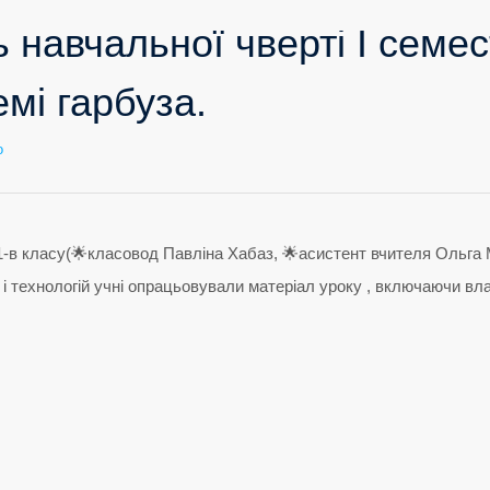
 навчальної чверті І семес
мі гарбуза.
до
о
Останній
день
навчальної
чверті
І
семестру
учні
1-
в
класу
присвятили
темі
гарбуза.
 1-в класу(🌟класовод Павліна Хабаз, 🌟асистент вчителя Ольга
 і технологій учні опрацьовували матеріал уроку , включаючи вла