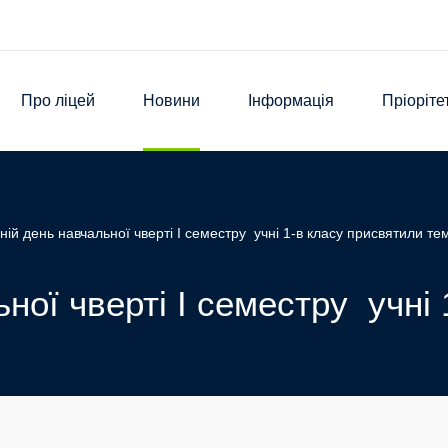
Про ліцей
Новини
Інформація
Пріоріте
ній день навчальної чверті І семестру учні 1-в класу присвятили тем
ної чверті І семестру учні