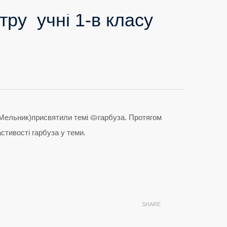
тру учні 1-в класу
 Мельник)присвятили темі 🥧гарбуза. Протягом
стивості гарбуза у теми.
SHARE