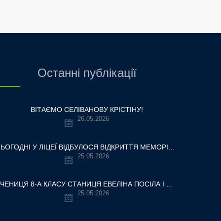
Останні публікації
ВІТАЄМО СЕЛІВАНОВУ КРІСТІНУ!
26.05.2026
СЬОГОДНІ У ЛІЦЕЇ ВІДБУЛОСЯ ВІДКРИТТЯ МЕМОРІАЛЬНОЇ ДОШКИ НАШОМУ ВЧИТЕЛЮ, ГЕРОЮ УКРАЇНИ — ОЛЕКСАНДРУ ВІТАЛІЙОВИЧУ ШУМЛЯКОВСЬКОМУ.
25.05.2026
УЧЕНИЦЯ 8-А КЛАСУ СТАНИЦЯ ЕВЕЛІНА ПОСІЛА І МІСЦЕ У ВСЕУКРАЇНСЬКОМУ ТУРНІРІ «КРОК ДО МРІЇ – 2026»
25.05.2026