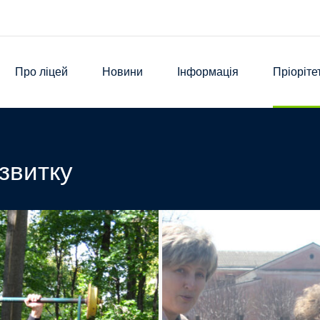
Про ліцей
Новини
Інформація
Пріоріте
звитку