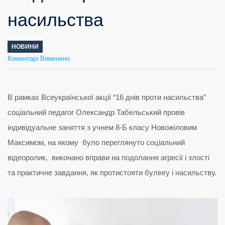
насильства
НОВИНИ
до
Коментарі Вимкнено
16
днів
проти
насильства
В рамках Всеукраїнської акції “16 днів проти насильства”
соціальний педагог Олександр Табельський провів
індивідуальне заняття з учнем 8-Б класу Новожіловим
Максимом, на якому було переглянуто соціальний
відеоролик, виконано вправи на подолання агресії і злості
та практичне завдання, як протистояти булінгу і насильству.