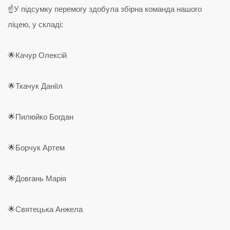
☝️У підсумку перемогу здобула збірна команда нашого
ліцею, у складі:
🌟Качур Олексій
🌟Ткачук Даніїл
🌟Пилюйко Богдан
🌟Борчук Артем
🌟Довгань Марія
🌟Святецька Анжела