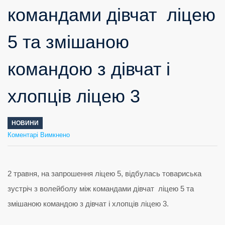
командами дівчат ліцею
5 та змішаною
командою з дівчат і
хлопців ліцею 3
НОВИНИ
до
Коментарі Вимкнено
2
травня,
на
запрошення
ліцею
5,
відбулась
товариська
зустріч
з
волейболу
між
командами
дівчат
ліцею
5
та
змішаною
командою
2 травня, на запрошення ліцею 5, відбулась товариська
з
дівчат
і
хлопців
ліцею
3
зустріч з волейболу між командами дівчат ліцею 5 та
змішаною командою з дівчат і хлопців ліцею 3.