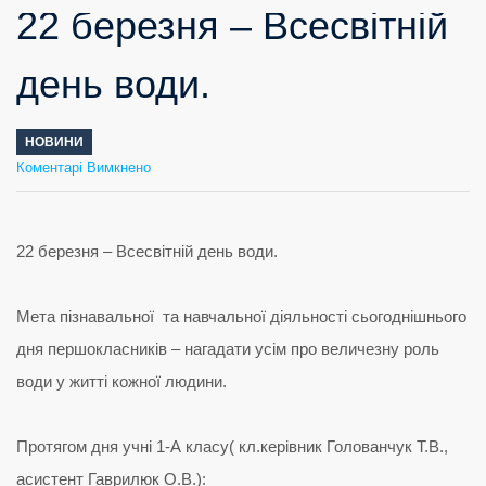
22 березня – Всесвітній
день води.
НОВИНИ
до
Коментарі Вимкнено
22
березня
–
Всесвітній
день
води.
22 березня – Всесвітній день води.
Мета пізнавальної та навчальної діяльності сьогоднішнього
дня першокласників – нагадати усім про величезну роль
води у житті кожної людини.
Протягом дня учні 1-А класу( кл.керівник Голованчук Т.В.,
асистент Гаврилюк О.В.):