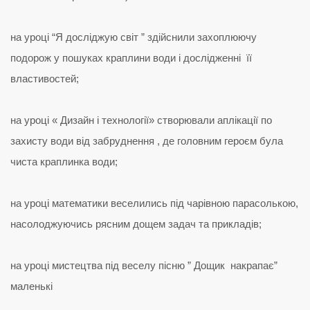
на уроці “Я досліджую світ ” здійснили захоплюючу
подорож у пошуках краплини води і дослідженні її
властивостей;
на уроці « Дизайн і технології» створювали аплікації по
захисту води від забруднення , де головним героєм була
чиста краплинка води;
на уроці математики веселились під чарівною парасолькою,
насолоджуючись рясним дощем задач та прикладів;
на уроці мистецтва під веселу пісню ” Дощик накрапає”
маленькі