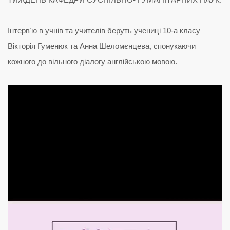
Інтервʼю в учнів та учителів беруть учениці 10-а класу
Вікторія Гуменюк та Анна Шеломєнцева, спонукаючи
кожного до вільного діалогу англійською мовою.
Відеопрогравач