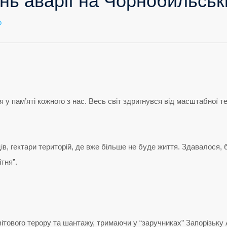
ень аварії на Чорнобильськ
до
о
26
квітня
–
день
аварії
на
Чорнобильській
АЕС.
 пам’яті кожного з нас. Весь світ здригнувся від масштабної те
ів, гектари територій, де вже більше не буде життя. Здавалося, б
тня”.
вітового терору та шантажу, тримаючи у “заручниках” Запорізьку