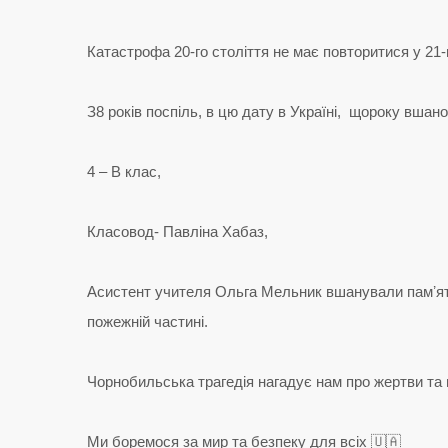
Катастрофа 20-го століття не має повторитися у 21-м
З8 років поспіль, в цю дату в Україні, щороку вшано
4 – В клас,
Класовод- Павліна Хабаз,
Асистент учителя Ольга Мельник вшанували памʼять 
пожежній частині.
Чорнобильська трагедія нагадує нам про жертви та 
Ми боремося за мир та безпеку для всіх 🇺🇦