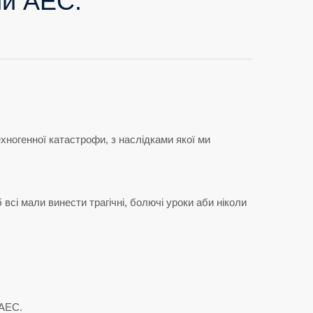
ій АЕС.
хногенної катастрофи, з наслідками якої ми
 всі мали винести трагічні, болючі уроки аби ніколи
 АЕС.