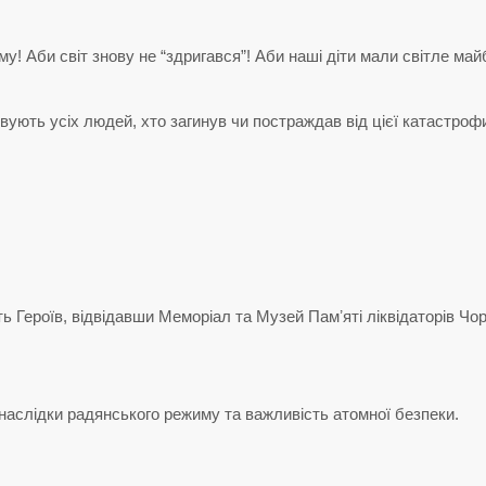
у! Аби світ знову не “здригався”! Аби наші діти мали світле май
вують усіх людей, хто загинув чи постраждав від цієї катастрофи
Героїв, відвідавши Меморіал та Музей Памʼяті ліквідаторів Чорн
наслідки радянського режиму та важливість атомної безпеки.