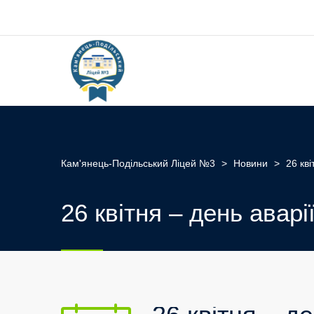
Кам'янець-Подільський Ліцей №3
>
Новини
>
26 кв
26 квітня – день авар