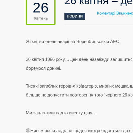
26 квітня – д
26
Коментарі Вимкнен
НОВИНИ
Квітень
26 квітня -день аварії на Чорнобильській АЕС.
26 квітня 1986 року…Цей день назавжди залишиться у
боремося донині.
Тисячі загиблих героїв-ліквідаторів, мирних мешканц
більше не допустити повторення того “чорного 26 кві
Ми заплатили надто високу ціну…
🤬Нині ж росія ледь не щодня вкотре вдається до с