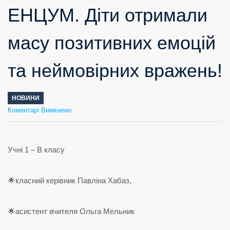
ЕНЦУМ. Діти отримали
масу позитивних емоцій
та неймовірних вражень!
НОВИНИ
до
Коментарі Вимкнено
27
вересня,
в
крайній
сонячний
вересневий
день,
відвідали
місцевий
контактний
зоопарк-
ЕНЦУМ.
Діти
отримали
масу
позитивних
емоцій
та
неймовірних
Учні 1 – В класу
вражень!
🌟класний керівник Павліна Хабаз,
🌟асистент вчителя Ольга Мельник