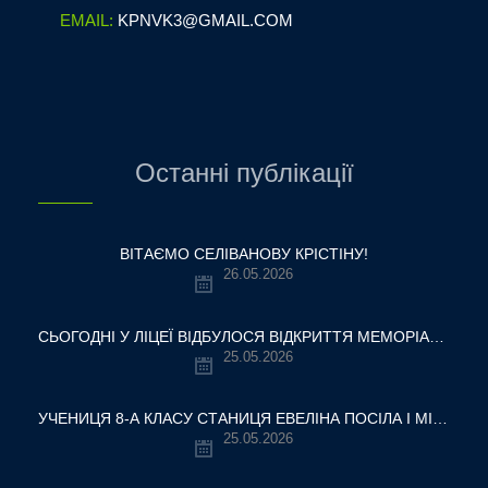
EMAIL:
KPNVK3@GMAIL.COM
Останні публікації
ВІТАЄМО СЕЛІВАНОВУ КРІСТІНУ!
26.05.2026
СЬОГОДНІ У ЛІЦЕЇ ВІДБУЛОСЯ ВІДКРИТТЯ МЕМОРІАЛЬНОЇ ДОШКИ НАШОМУ ВЧИТЕЛЮ, ГЕРОЮ УКРАЇНИ — ОЛЕКСАНДРУ ВІТАЛІЙОВИЧУ ШУМЛЯКОВСЬКОМУ.
25.05.2026
УЧЕНИЦЯ 8-А КЛАСУ СТАНИЦЯ ЕВЕЛІНА ПОСІЛА І МІСЦЕ У ВСЕУКРАЇНСЬКОМУ ТУРНІРІ «КРОК ДО МРІЇ – 2026»
25.05.2026