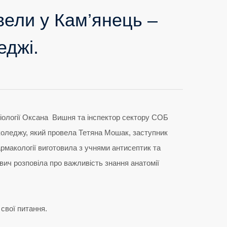
овели у Кам’янець –
еджі.
біології Оксана Вишня та інспектор сектору СОБ
 коледжу, який провела Тетяна Мошак, заступник
рмакології виготовила з учнями антисептик та
вич розповіла про важливість знання анатомії
 свої питання.