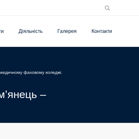
ти
Діяльність
Галерея
Контакти
му медичному фаховому коледжі.
ам’янець –