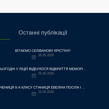
Останні публікації
ВІТАЄМО СЕЛІВАНОВУ КРІСТІНУ!
26.05.2026
СЬОГОДНІ У ЛІЦЕЇ ВІДБУЛОСЯ ВІДКРИТТЯ МЕМОРІАЛЬНОЇ ДОШКИ НАШОМУ ВЧИТЕЛЮ, ГЕРОЮ УКРАЇНИ — ОЛЕКСАНДРУ ВІТАЛІЙОВИЧУ ШУМЛЯКОВСЬКОМУ.
25.05.2026
УЧЕНИЦЯ 8-А КЛАСУ СТАНИЦЯ ЕВЕЛІНА ПОСІЛА І МІСЦЕ У ВСЕУКРАЇНСЬКОМУ ТУРНІРІ «КРОК ДО МРІЇ – 2026»
25.05.2026