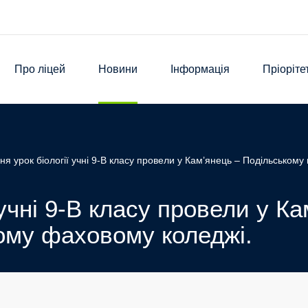
Про ліцей
Новини
Інформація
Пріоріте
дня урок біології учні 9-В класу провели у Кам’янець – Подільсько
 учні 9-В класу провели у К
ому фаховому коледжі.