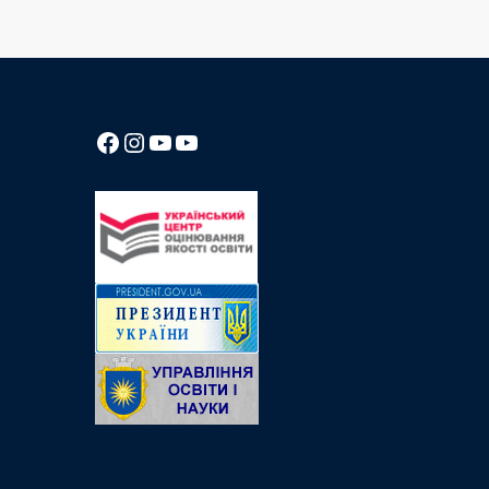
Посилання на Facebook сторінку ліцею
Instagram
Посилання на YouTube канал ліцею
Посилання на YouTube канал ліцею