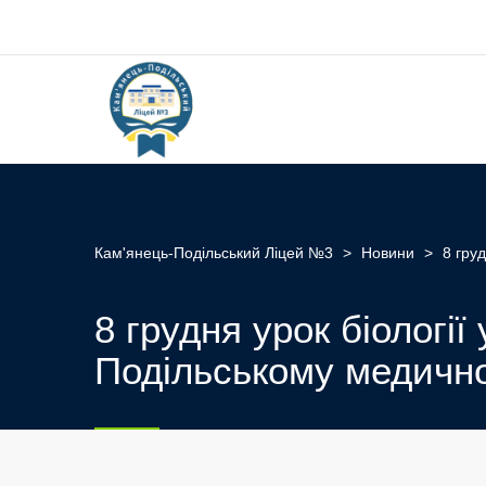
Кам'янець-Подільський Ліцей №3
>
Новини
>
8 гру
8 грудня урок біології
Подільському медичн