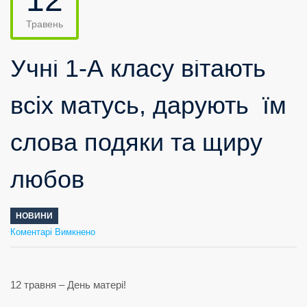
Травень
Учні 1-А класу вітають
всіх матусь, дарують їм
слова подяки та щиру
любов
НОВИНИ
до
Коментарі Вимкнено
Учні
1-
А
класу
вітають
всіх
матусь,
дарують
їм
слова
подяки
та
щиру
любов
12 травня – День матері!