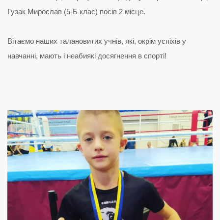
Гузак Мирослав (5-Б клас) посів 2 місце.
Вітаємо наших талановитих учнів, які, окрім успіхів у
навчанні, мають і неабиякі досягнення в спорті!