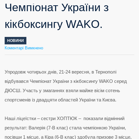
Чемпіонат України з
кікбоксингу WAKO.
НОВИНИ
до
Коментарі Вимкнено
Чемпіонат
України
з
кікбоксингу
WAKO.
Упродовж чотирьох днів, 21-24 вересня, в Тернополі
відбувався Чемпіонат України з кікбоксингу WAKO серед
ДЮСШ. Участь у змаганнях взяли майже вісім сотень
спортсменів із двадцяти областей України та Києва.
Наші ліцеїстки – сестри ХОПТЮК – показали відмінний
результат: Валерія (7-В клас) стала чемпіонкою України,
посівши 1 місце, а Кіра (6-В клас) здобула призове 3 місце,