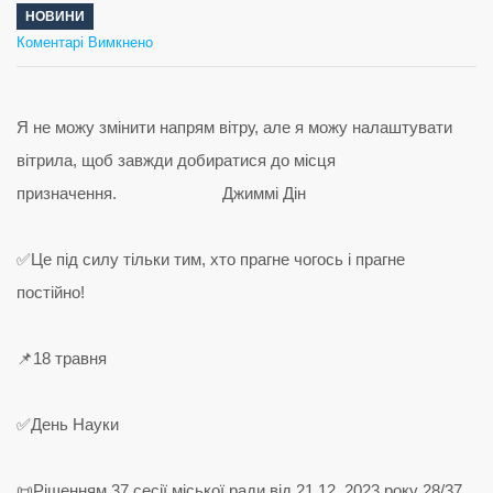
НОВИНИ
до
Коментарі Вимкнено
День
Науки
Я не можу змінити напрям вітру, але я можу налаштувати
вітрила, щоб завжди добиратися до місця
призначення. Джиммі Дін
✅Це під силу тільки тим, хто прагне чогось і прагне
постійно!
📌18 травня
✅День Науки
📜Рішенням 37 сесії міської ради від 21.12. 2023 року 28/37