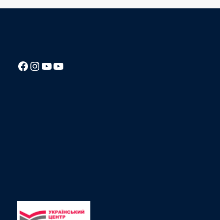
Посилання на Facebook сторінку ліцею
Instagram
Посилання на YouTube канал ліцею
Посилання на YouTube канал ліцею