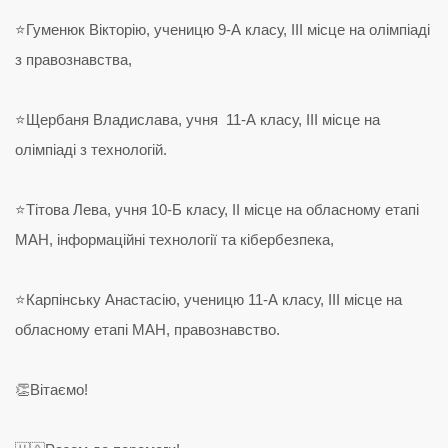
⭐️Гуменюк Вікторію, ученицю 9-А класу, ІІІ місце на олімпіаді
з правознавства,
⭐️Щербаня Владислава, учня 11-А класу, ІІІ місце на
олімпіаді з технологій.
⭐️Тітова Лева, учня 10-Б класу, ІІ місце на обласному етапі
МАН, інформаційні технології та кібербезпека,
⭐️Карпінську Анастасію, ученицю 11-А класу, ІІІ місце на
обласному етапі МАН, правознавство.
👏Вітаємо!