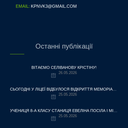
EMAIL:
KPNVK3@GMAIL.COM
Останні публікації
ВІТАЄМО СЕЛІВАНОВУ КРІСТІНУ!
26.05.2026
СЬОГОДНІ У ЛІЦЕЇ ВІДБУЛОСЯ ВІДКРИТТЯ МЕМОРІАЛЬНОЇ ДОШКИ НАШОМУ ВЧИТЕЛЮ, ГЕРОЮ УКРАЇНИ — ОЛЕКСАНДРУ ВІТАЛІЙОВИЧУ ШУМЛЯКОВСЬКОМУ.
25.05.2026
УЧЕНИЦЯ 8-А КЛАСУ СТАНИЦЯ ЕВЕЛІНА ПОСІЛА І МІСЦЕ У ВСЕУКРАЇНСЬКОМУ ТУРНІРІ «КРОК ДО МРІЇ – 2026»
25.05.2026