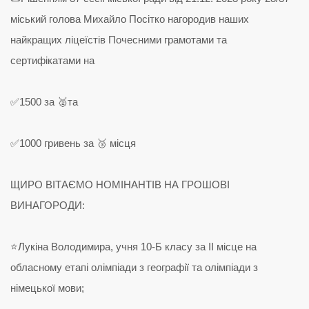
міський голова Михайло Посітко нагородив наших
найкращих ліцеїстів Почесними грамотами та
сертифікатами на
✅1500 за 🥈та
✅1000 гривень за 🥉 місця
ЩИРО ВІТАЄМО НОМІНАНТІВ НА ГРОШОВІ
ВИНАГОРОДИ:
⭐️Лукіна Володимира, учня 10-Б класу за ІІ місце на
обласному етапі олімпіади з географії та олімпіади з
німецької мови;