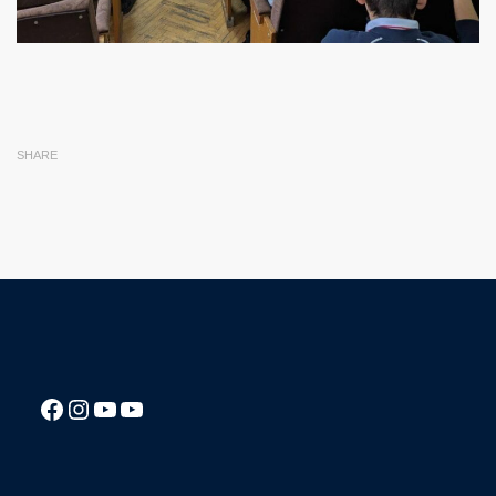
SHARE
Посилання на Facebook сторінку ліцею
Instagram
Посилання на YouTube канал ліцею
Посилання на YouTube канал ліцею