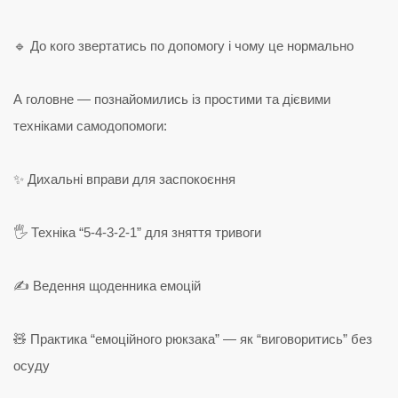
🔹 До кого звертатись по допомогу і чому це нормально
А головне — познайомились із простими та дієвими
техніками самодопомоги:
✨ Дихальні вправи для заспокоєння
🖐️ Техніка “5-4-3-2-1” для зняття тривоги
✍️ Ведення щоденника емоцій
🧸 Практика “емоційного рюкзака” — як “виговоритись” без
осуду