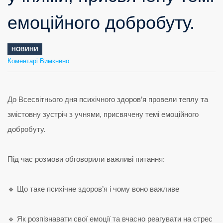
емоційного добробуту.
НОВИНИ
до
Коментарі Вимкнено
До
Всесвітнього
дня
психічного
здоров’я
провели
теплу
та
змістовну
зустріч
з
учнями,
присвячену
темі
емоційного
добробуту.
До Всесвітнього дня психічного здоров’я провели теплу та
змістовну зустріч з учнями, присвячену темі емоційного
добробуту.
Під час розмови обговорили важливі питання:
🔹 Що таке психічне здоров’я і чому воно важливе
🔹 Як розпізнавати свої емоції та вчасно реагувати на стрес