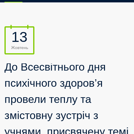
13
Жовтень
До Всесвітнього дня
психічного здоров’я
провели теплу та
змістовну зустріч з
учнями, присвячену темі