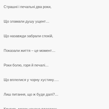
Страшні і печальні два роки,
Що зламали душу ущент…
Що назавжди забрали спокій,
Показали життя – це момент…
Роки болю, горя й печалі…
Що вплелися у чорну хустину….
Лиш питання, що ж буде далі?…
Крутить мозок неначе пластину…