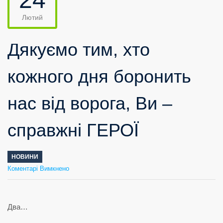
Лютий
Дякуємо тим, хто
кожного дня боронить
нас від ворога, Ви –
справжні ГЕРОЇ
НОВИНИ
до
Коментарі Вимкнено
Дякуємо
тим,
хто
кожного
дня
боронить
нас
від
ворога,
Ви
–
справжні
ГЕРОЇ
Два…