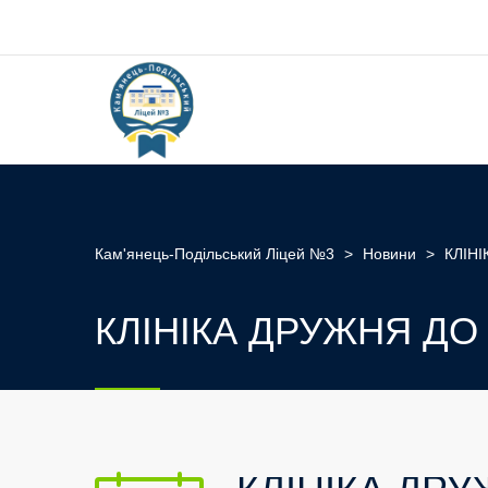
Кам'янець-Подільський Ліцей №3
>
Новини
>
КЛІН
КЛІНІКА ДРУЖНЯ Д