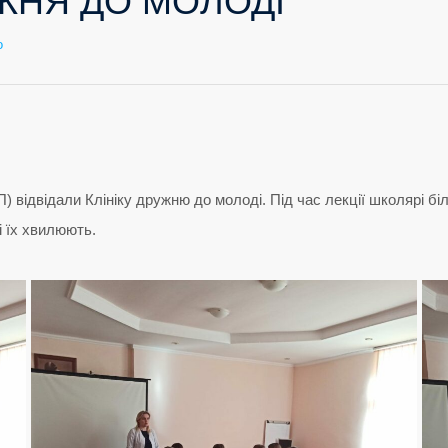
УЖНЯ ДО МОЛОДІ
до
о
КЛІНІКА
ДРУЖНЯ
ДО
МОЛОДІ
) відвідали Клініку дружню до молоді. Під час лекції школярі біл
і їх хвилюють.