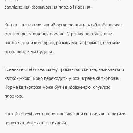
запліднення, формування плодів і насіння.
Квітка – це генеративний орган рослини, який забезпечує
статеве розмноження рослин. У різних рослин квітки
відрізняються кольором, розмірами та формою, певними
особливостями будови.
Тоненьке стебло на якому тримається квітка, називається
квітконіжкою. Воно переходить у розширене квітколоже.
Форма квітколоже може бути видовженою, опуклою,
плоскою.
На квітколожі розташовані всі частини квітки: чашолистики,
пелюстки, маточки та тичинки.