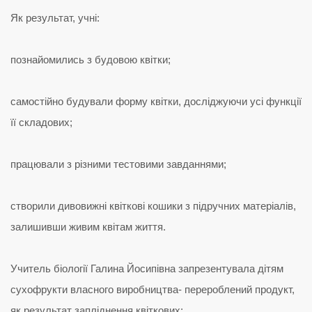
Як результат, учні:
познайомились з будовою квітки;
самостійно будували форму квітки, досліджуючи усі функції
її складових;
працювали з різними тестовими завданнями;
створили дивовижні квіткові кошики з підручних матеріалів,
залишивши живим квітам життя.
Учитель біології Галина Йосипівна запрезентувала дітям
сухофрукти власного виробництва- перероблений продукт,
як результат запліднення квіткових;