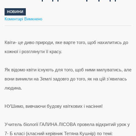
НОВИНИ
до
Коментарі Вимкнено
Квіти-
це
диво
природи
Квіти- це диво природи, яке варте того, щоб нахилитись до
кожної і розглянути її красу.
Як відомо квіти існують для того, щоб ними милуватись, але
вони виникли на Землі задовго до того, як на цій зʼявилась
людина.
НУШимо, вивчаючи будову квіткових і насіння!
Учитель біології ГАЛИНА ЛІСОВА провела відкритий урок у
7- Б класі (класний керівник Тетяна Кушнір) по темі: