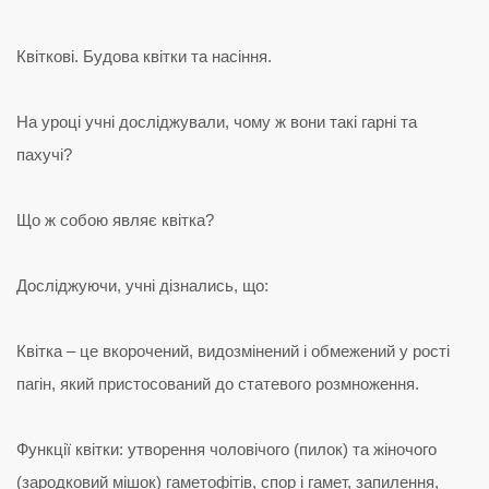
Квіткові. Будова квітки та насіння.
На уроці учні досліджували, чому ж вони такі гарні та
пахучі?
Що ж собою являє квітка?
Досліджуючи, учні дізнались, що:
Квітка – це вкорочений, видозмінений і обмежений у рості
пагін, який пристосований до статевого розмноження.
Функції квітки: утворення чоловічого (пилок) та жіночого
(зародковий мішок) гаметофітів, спор і гамет, запилення,