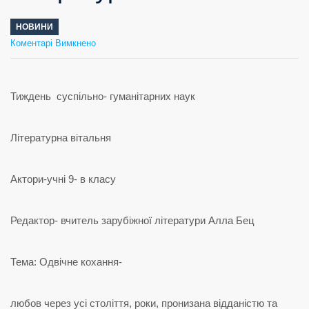
НОВИНИ
до
Коментарі Вимкнено
Літературна
вітальня
Тиждень суспільно- гуманітарних наук
Літературна вітальня
Актори-учні 9- в класу
Редактор- вчитель зарубіжної літератури Алла Бец
Тема: Одвічне кохання-
любов через усі століття, роки, пронизана відданістю та