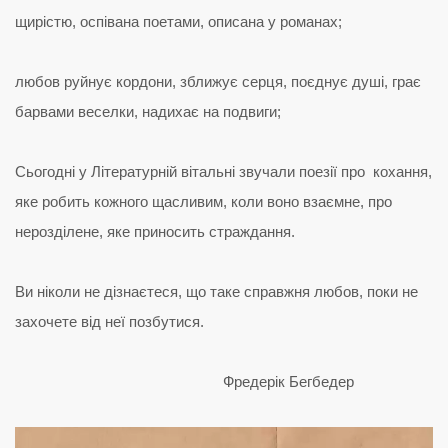
щирістю, оспівана поетами, описана у романах;
любов руйнує кордони, зближує серця, поєднує душі, грає
барвами веселки, надихає на подвиги;
Сьогодні у Літературній вітальні звучали поезії про кохання,
яке робить кожного щасливим, коли воно взаємне, про
нерозділене, яке приносить страждання.
Ви ніколи не дізнаєтеся, що таке справжня любов, поки не
захочете від неї позбутися.
Фредерік Бегбедер
Відеопрогравач