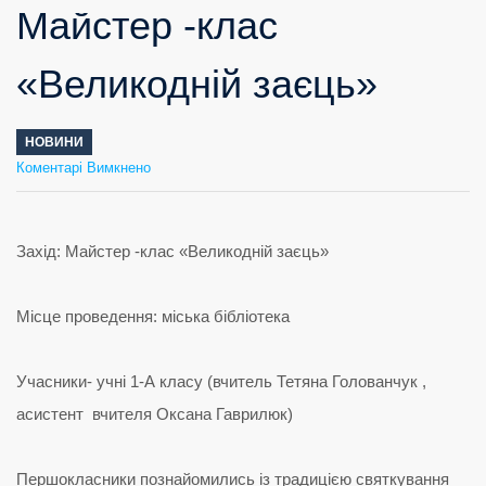
Майстер -клас
«Великодній заєць»
НОВИНИ
до
Коментарі Вимкнено
Майстер
-клас
«Великодній
заєць»
Захід: Майстер -клас «Великодній заєць»
Місце проведення: міська бібліотека
Учасники- учні 1-А класу (вчитель Тетяна Голованчук ,
асистент вчителя Оксана Гаврилюк)
Першокласники познайомились із традицією святкування