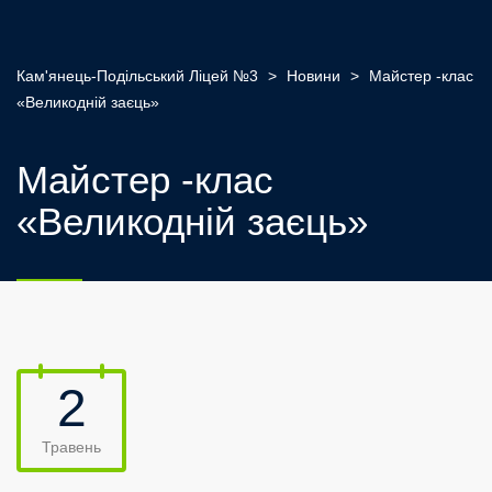
Кам'янець-Подільський Ліцей №3
>
Новини
>
Майстер -клас
«Великодній заєць»
Майстер -клас
«Великодній заєць»
2
Травень