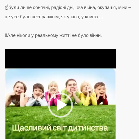
☝️були лише сонячні, радісні дні, 🤛а війна, окупація, міни –
це усе було несправжнім, як у кіно, у книгах….
‼️Але ніколи у реальному житті не було війни.
Відеопрогравач