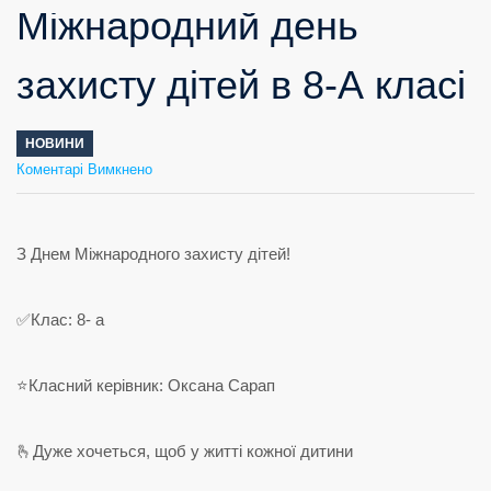
Міжнародний день
захисту дітей в 8-А класі
НОВИНИ
до
Коментарі Вимкнено
Міжнародний
день
захисту
дітей
в
8-
А
класі
З Днем Міжнародного захисту дітей!
✅Клас: 8- а
⭐️Класний керівник: Оксана Сарап
🫰Дуже хочеться, щоб у житті кожної дитини