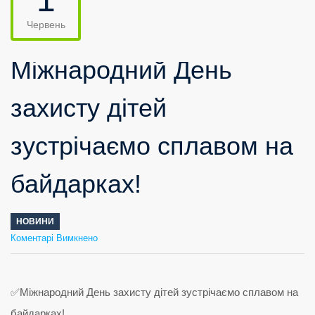
Червень
Міжнародний День
захисту дітей
зустрічаємо сплавом на
байдарках!
НОВИНИ
до
Коментарі Вимкнено
Міжнародний
День
захисту
дітей
зустрічаємо
сплавом
на
байдарках!
✅Міжнародний День захисту дітей зустрічаємо сплавом на
байдарках!