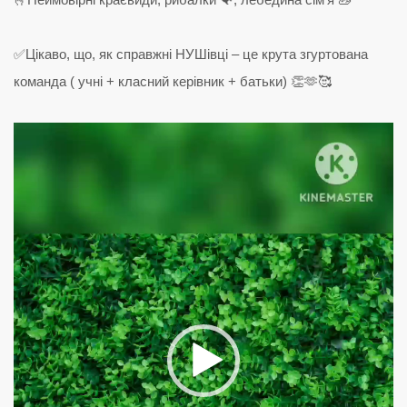
✅Цікаво, що, як справжні НУШівці – це крута згуртована
команда ( учні + класний керівник + батьки) 👏🫶🥰
Відеопрогравач