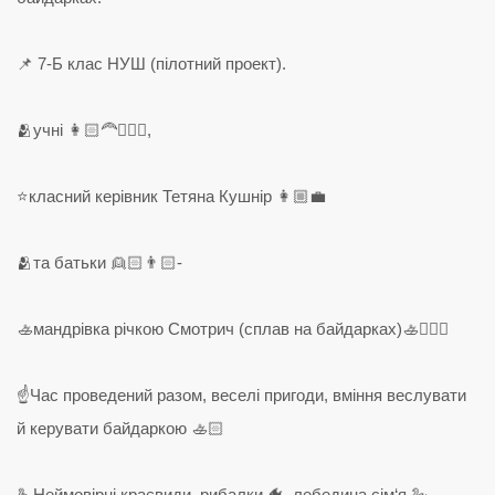
📌 7-Б клас НУШ (пілотний проект).
🫂учні 👩🏻‍🦰👱🏻‍♂️,
⭐️класний керівник Тетяна Кушнір 👩🏼‍💼
🫂та батьки 👱🏻👨🏻-
🚣мандрівка річкою Смотрич (сплав на байдарках)🚣🚣🏻‍♂️
☝️Час проведений разом, веселі пригоди, вміння веслувати
й керувати байдаркою 🚣🏻
🫰Неймовірні краєвиди, рибалки 🐠, лебедина сім‘я 🦢