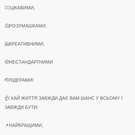
🙂‍↔️ЦІКАВИМИ,
🤔РОЗУМАШКАМИ,
🤗КРЕАТИВНИМИ,
🤠НЕСТАНДАРТНИМИ
🫡ЛІДЕРАМИ!
☝️І ХАЙ ЖИТТЯ ЗАВЖДИ ДАЄ ВАМ ШАНС У ВСЬОМУ І
ЗАВЖДИ БУТИ:
📌НАЙКРАЩИМИ,