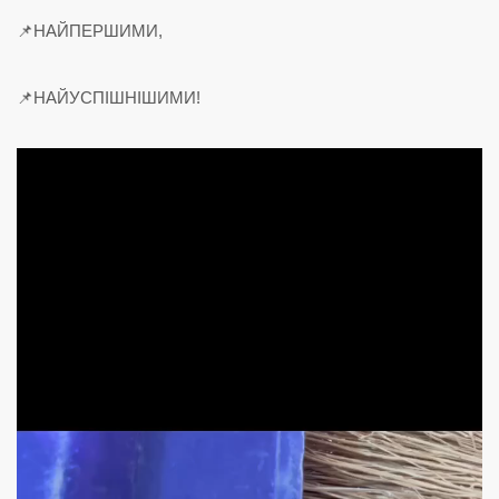
📌НАЙПЕРШИМИ,
📌НАЙУСПІШНІШИМИ!
Відеопрогравач