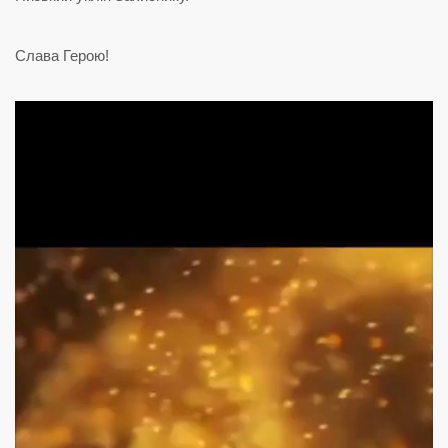
Слава Герою!
Відеопрогравач