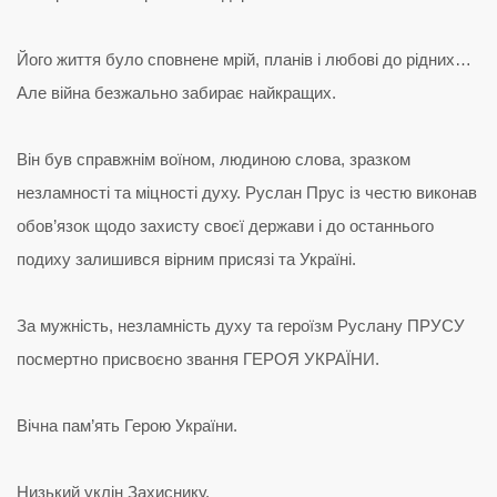
Його життя було сповнене мрій, планів і любові до рідних…
Але війна безжально забирає найкращих.
Він був справжнім воїном, людиною слова, зразком
незламності та міцності духу. Руслан Прус із честю виконав
обов’язок щодо захисту своєї держави і до останнього
подиху залишився вірним присязі та Україні.
За мужність, незламність духу та героїзм Руслану ПРУСУ
посмертно присвоєно звання ГЕРОЯ УКРАЇНИ.
Вічна пам’ять Герою України.
Низький уклін Захиснику.