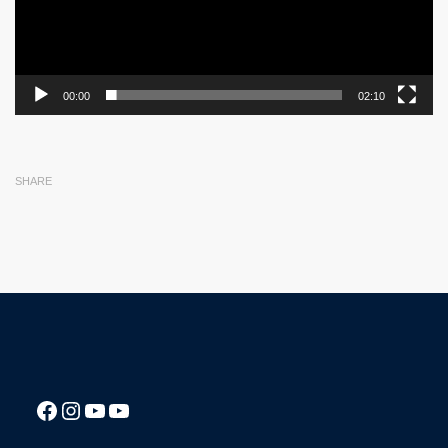
00:00
02:10
SHARE
Посилання на Facebook сторінку ліцею
Instagram
Посилання на YouTube канал ліцею
Посилання на YouTube канал ліцею