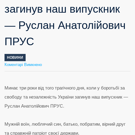
загинув наш випускник
— Руслан Анатолійович
ПРУС
НОВИНИ
до
Коментарі Вимкнено
Минає
три
роки
від
того
трагічного
дня,
коли
у
боротьбі
за
свободу
та
незалежність
України
загинув
наш
випускник
—
Минає три роки від того трагічного дня, коли у боротьбі за
Руслан
Анатолійович
ПРУС
свободу та незалежність України загинув наш випускник —
Руслан Анатолійович ПРУС.
Мужній воїн, люблячий син, батько, побратим, вірний друг
та справжній патріот своєї держави.