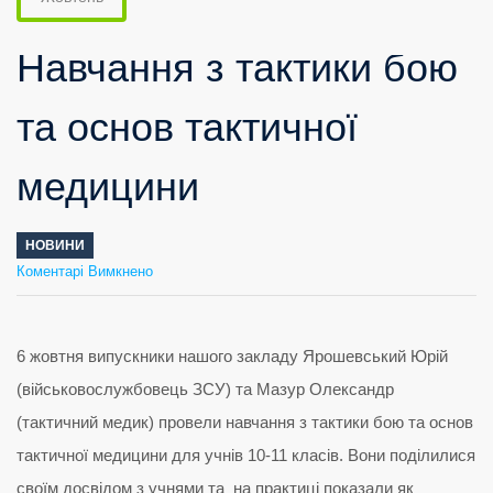
Навчання з тактики бою
та основ тактичної
медицини
НОВИНИ
до
Коментарі Вимкнено
Навчання
з
тактики
бою
та
основ
тактичної
медицини
6 жовтня випускники нашого закладу Ярошевський Юрій
(військовослужбовець ЗСУ) та Мазур Олександр
(тактичний медик) провели навчання з тактики бою та основ
тактичної медицини для учнів 10-11 класів. Вони поділилися
своїм досвідом з учнями та на практиці показали як