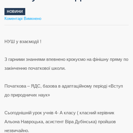
НОВИНИ
до
Коментарі Вимкнено
НУШ
у
взаємодії
НУШ у взаємодії !
З гарними знаннями впевнено крокуємо на фінішну пряму по
закінченню початкової школи.
Початкова – ЯДС, базова в адаптаційному періоді «Вступ
до природничих наук»
Сьогоднішній урок учнів 4- А класу ( класний керівник
Альона Навроцька, асистент Віра Дубінська) пройшов
незвичайно.