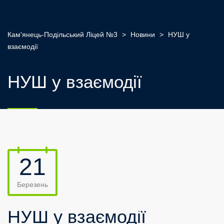
Кам'янець-Подільський Ліцей №3
>
Новини
>
НУШ у
взаємодії
НУШ у взаємодії
21
Березень
НУШ у взаємодії