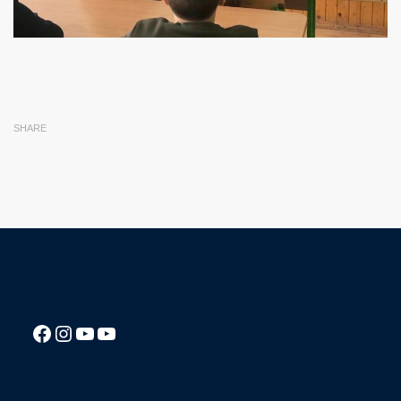
SHARE
Посилання на Facebook сторінку ліцею
Instagram
Посилання на YouTube канал ліцею
Посилання на YouTube канал ліцею