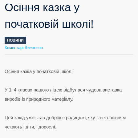
Осіння казка у
початковій школі!
НОВИНИ
до
Коментарі Вимкнено
Осіння
казка
у
початковій
школі!
Осіння казка у початковій школі!
У 1–4 класах нашого ліцею відбулася чудова виставка
виробів із природного матеріалу.
Цей захід уже став доброю традицією, яку з нетерпінням
чекають і діти, і дорослі.