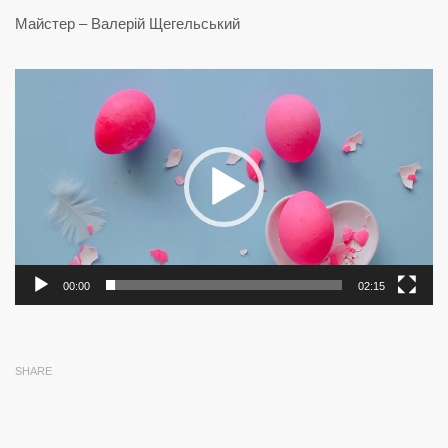
Майстер – Валерій Щегельський
Відеопрогравач
00:00
02:15
SHARE