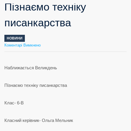
Пізнаємо техніку
писанкарства
НОВИНИ
до
Коментарі Вимкнено
Пізнаємо
техніку
писанкарства
Наближається Великдень
Пізнаємо техніку писанкарства
Клас- 6-В
Класний керівник- Ольга Мельник