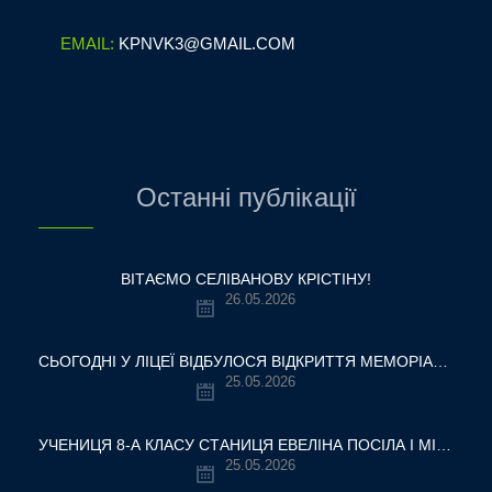
EMAIL:
KPNVK3@GMAIL.COM
Останні публікації
ВІТАЄМО СЕЛІВАНОВУ КРІСТІНУ!
26.05.2026
СЬОГОДНІ У ЛІЦЕЇ ВІДБУЛОСЯ ВІДКРИТТЯ МЕМОРІАЛЬНОЇ ДОШКИ НАШОМУ ВЧИТЕЛЮ, ГЕРОЮ УКРАЇНИ — ОЛЕКСАНДРУ ВІТАЛІЙОВИЧУ ШУМЛЯКОВСЬКОМУ.
25.05.2026
УЧЕНИЦЯ 8-А КЛАСУ СТАНИЦЯ ЕВЕЛІНА ПОСІЛА І МІСЦЕ У ВСЕУКРАЇНСЬКОМУ ТУРНІРІ «КРОК ДО МРІЇ – 2026»
25.05.2026