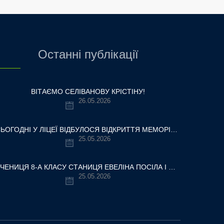
Останні публікації
ВІТАЄМО СЕЛІВАНОВУ КРІСТІНУ!
26.05.2026
СЬОГОДНІ У ЛІЦЕЇ ВІДБУЛОСЯ ВІДКРИТТЯ МЕМОРІАЛЬНОЇ ДОШКИ НАШОМУ ВЧИТЕЛЮ, ГЕРОЮ УКРАЇНИ — ОЛЕКСАНДРУ ВІТАЛІЙОВИЧУ ШУМЛЯКОВСЬКОМУ.
25.05.2026
УЧЕНИЦЯ 8-А КЛАСУ СТАНИЦЯ ЕВЕЛІНА ПОСІЛА І МІСЦЕ У ВСЕУКРАЇНСЬКОМУ ТУРНІРІ «КРОК ДО МРІЇ – 2026»
25.05.2026