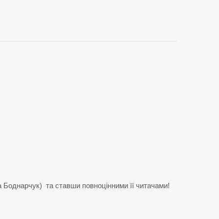
 Боднарчук) та ставши повноцінними її читачами!