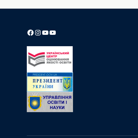
Посилання на Facebook сторінку ліцею
Instagram
Посилання на YouTube канал ліцею
Посилання на YouTube канал ліцею