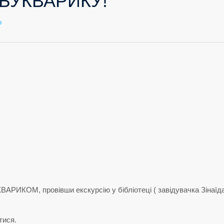
БУКВАРИКУ!
до
о
ПРОЩАВАЙ,
БУКВАРИКУ!
АРИКОМ, провівши екскурсію у бібліотеці ( завідувачка Зінаїда
тися.