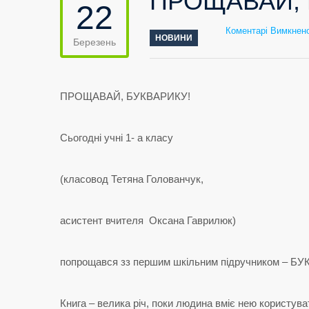
ПРОЩАВАЙ, 
22
Коментарі Вимкнен
НОВИНИ
Березень
ПРОЩАВАЙ, БУКВАРИКУ!
Сьогодні учні 1- а класу
(класовод Тетяна Голованчук,
асистент вчителя Оксана Гаврилюк)
попрощався зз першим шкільним підручником – БУКВ
Книга – велика річ, поки людина вміє нею користува