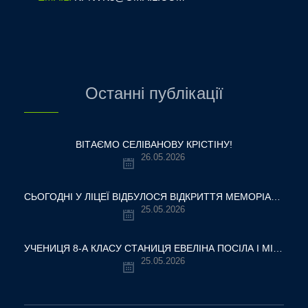
Останні публікації
ВІТАЄМО СЕЛІВАНОВУ КРІСТІНУ!
26.05.2026
СЬОГОДНІ У ЛІЦЕЇ ВІДБУЛОСЯ ВІДКРИТТЯ МЕМОРІАЛЬНОЇ ДОШКИ НАШОМУ ВЧИТЕЛЮ, ГЕРОЮ УКРАЇНИ — ОЛЕКСАНДРУ ВІТАЛІЙОВИЧУ ШУМЛЯКОВСЬКОМУ.
25.05.2026
УЧЕНИЦЯ 8-А КЛАСУ СТАНИЦЯ ЕВЕЛІНА ПОСІЛА І МІСЦЕ У ВСЕУКРАЇНСЬКОМУ ТУРНІРІ «КРОК ДО МРІЇ – 2026»
25.05.2026