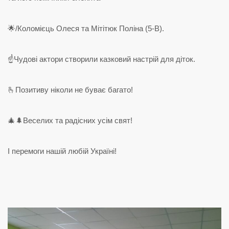
🌟/Коломієць Олеся та Мітітюк Поліна (5-В).
☝️Чудові актори створили казковий настрій для діток.
🫰Позитиву ніколи не буває багато!
🎄🌲Веселих та радісних усім свят!
І перемоги нашій любій Україні!