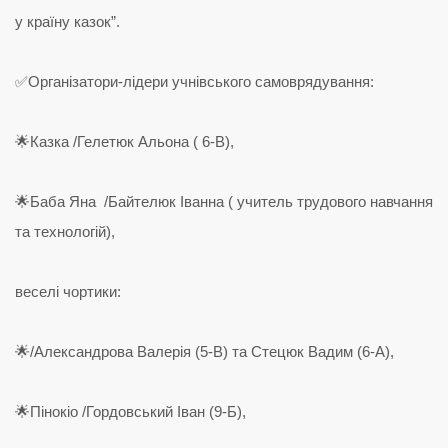
у країну казок”.
✅Організатори-лідери учнівського самоврядування:
🌟Казка /Гелетюк Альона ( 6-В),
🌟Баба Яна /Байтелюк Іванна ( учитель трудового навчання
та технологій),
веселі чортики:
🌟/Александрова Валерія (5-В) та Стецюк Вадим (6-А),
🌟Пінокіо /Гордовський Іван (9-Б),