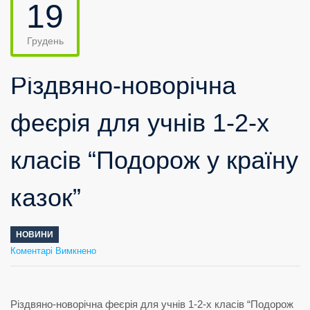
19
Грудень
Різдвяно-новорічна
феєрія для учнів 1-2-х
класів “Подорож у країну
казок”
НОВИНИ
до
Коментарі Вимкнено
Різдвяно-
новорічна
феєрія
для
учнів
1-
2-
х
класів
“Подорож
у
країну
казок”
Різдвяно-новорічна феєрія для учнів 1-2-х класів “Подорож