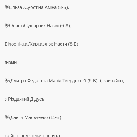
🌟Ельза /Суботіна Аміна (8-Б),
🌟Олаф /Сушарник Назім (6-А),
Білосніжка /Харкавлюк Настя (8-Б),
гноми
🌟/Дмитро Федаш та Марія Твердохліб (5-В) і, звичайно,
з Різдвяний Дідусь
🌟/Даніїл Мальченко (11-Б)
та його помічники-оленята