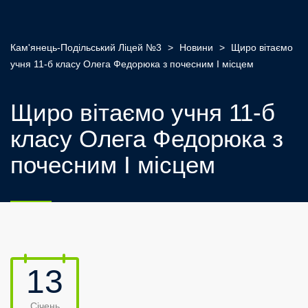
Кам'янець-Подільський Ліцей №3
>
Новини
>
Щиро вітаємо
учня 11-б класу Олега Федорюка з почесним І місцем
Щиро вітаємо учня 11-б
класу Олега Федорюка з
почесним І місцем
13
Січень