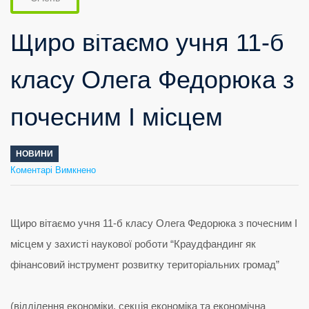
Щиро вітаємо учня 11-б
класу Олега Федорюка з
почесним І місцем
НОВИНИ
до
Коментарі Вимкнено
Щиро
вітаємо
учня
11-
б
класу
Олега
Федорюка
з
почесним
І
місцем
Щиро вітаємо учня 11-б класу Олега Федорюка з почесним І
місцем у захисті наукової роботи “Краудфандинг як
фінансовий інструмент розвитку територіальних громад”
(відділення економіки, секція економіка та економічна