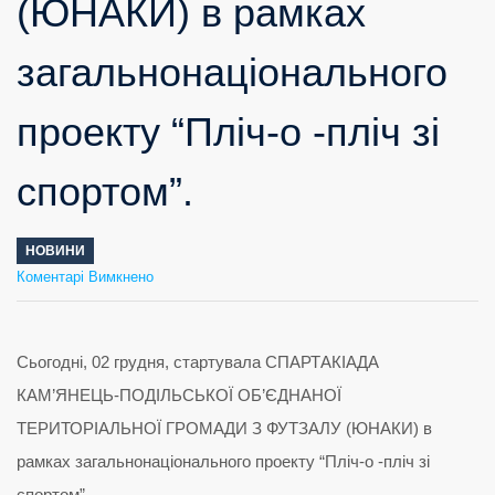
(ЮНАКИ) в рамках
загальнонаціонального
проекту “Пліч-о -пліч зі
спортом”.
НОВИНИ
до
Коментарі Вимкнено
Сьогодні,
02
грудня,
стартувала
СПАРТАКІАДА
КАМ’ЯНЕЦЬ-
ПОДІЛЬСЬКОЇ
ОБ’ЄДНАНОЇ
ТЕРИТОРІАЛЬНОЇ
ГРОМАДИ
З
ФУТЗАЛУ
(ЮНАКИ)
в
рамках
загальнонаціонального
проекту
“Пліч-
о
Сьогодні, 02 грудня, стартувала СПАРТАКІАДА
-пліч
зі
спортом”.
КАМ’ЯНЕЦЬ-ПОДІЛЬСЬКОЇ ОБ’ЄДНАНОЇ
ТЕРИТОРІАЛЬНОЇ ГРОМАДИ З ФУТЗАЛУ (ЮНАКИ) в
рамках загальнонаціонального проекту “Пліч-о -пліч зі
спортом”.