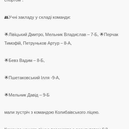
👥Учні закладу у складі команди:
🌟Лівіцький Дмитро, Мельник Владислав – 7-Б, 🌟Перчак
Тимофій, Петруньков Артур – 8-А,
🌟Бевз Вадим – 8-Б,
🌟Пшетаковський Ілля -9-А,
🌟Мельник Давід – 9-Б
мали зустріч з командою Колибаівського ліцею.