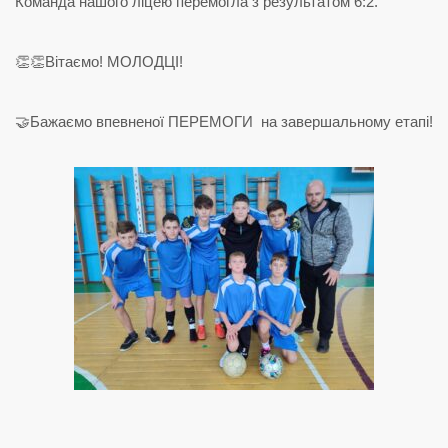
Команда нашого ліцею перемогла з результатом 6:2.
👏👏Вітаємо! МОЛОДЦІ!
🤝Бажаємо впевненої ПЕРЕМОГИ на завершальному етапі!