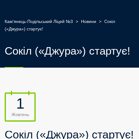
Кам'янець-Подільський Ліцей №3
>
Новини
>
Сокіл
(«Джура») стартує!
Сокіл («Джура») стартує!
1
Жовтень
Сокіл («Джура») стартує!