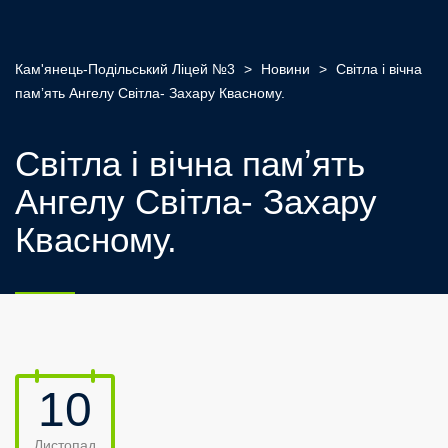
Кам'янець-Подільський Ліцей №3
>
Новини
>
Світла і вічна
памʼять Ангелу Світла- Захару Квасному.
Світла і вічна памʼять
Ангелу Світла- Захару
Квасному.
10
Листопад