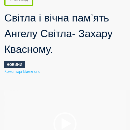
Світла і вічна памʼять
Ангелу Світла- Захару
Квасному.
НОВИНИ
до
Коментарі Вимкнено
Світла
і
вічна
памʼять
Ангелу
Світла-
Захару
Квасному.
Відеопрогравач