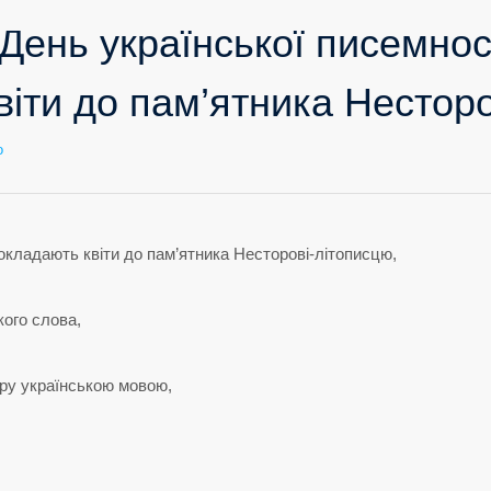
День української писемнос
іти до пам’ятника Несторо
до
о
Традиційно
в
День
української
писемності
та
мови
покладають
квіти
до
пам’ятника
Несторові-
літописцю,
покладають квіти до пам’ятника Несторові-літописцю,
ого слова,
ру українською мовою,