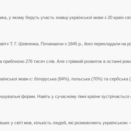
ка, у якому беруть участь знавці української мови з 20 країн сві
т» Т. Г. Шевченка. Починаючи з 1845 р., його перекладали на різ
приблизно 276 тисяч слів. Але стрімкий розвиток в останні роки
їнської мови є: білоруська (84%), польська (70%) та сербська 
увальні форми. Навіть у сучасному гімні країни зустрічається 
их у світі мов, кількість людей, які розмовляють українською –