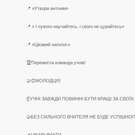
📍 «Утвори антонім»
📍 « І чужого научайтесь, і свого не цурайтесь»
📍 «Цікавий наголос»
🏆Перемогла команда учнів!
🤝👏МОЛОДЦІ!!!
☝️УЧНІ ЗАВЖДИ ПОВИННІ БУТИ КРАЩІ ЗА СВОЇХ
🤝БЕЗ СИЛЬНОГО ВЧИТЕЛЯ НЕ БУДЕ УСПІШНОГ
📌ЦІКАВІ ФАКТИ