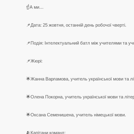
☝️А ми…
📌Дата: 25 жовтня, останній день робочої чверті.
📌Подія: Інтелектуальний батл між учителями та уч
📌Жюрі:
🌟Жанна Варламова, учитель української мови та лі
🌟Олена Покорна, учитель української мови та літе
🌟Оксана Семенишена, учитель німецької мови.
🫂Капітани команд: