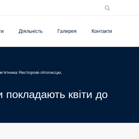
ти
Діяльність
Галерея
Контакти
ам’ятника Несторові-літописцю,
и покладають квіти до