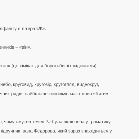
лфавіту є літера «Ф».
нників – «він».
н» (це хімікат для боротьби зі шкідниками).
небо, круговид, кругозір, кругогляд, виднокруг,
ічних рядів, найбільше синонімів має слово «бити» –
аю, чому смутен течеш?» була включена у граматику
ідручник Івана Федорова, який зараз знаходиться у