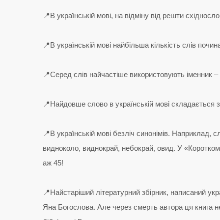
📍В українській мові, на відміну від решти східносло
📍В українській мові найбільша кількість слів почи
📍Серед слів найчастіше використовують іменник – «
📍Найдовше слово в українській мові складається з
📍В українській мові безліч синонімів. Наприклад, сл
видноколо, виднокрай, небокрай, овид. У «Короткому
аж 45!
📍Найстаріший літературний збірник, написаний ук
Яна Богослова. Але через смерть автора ця книга 