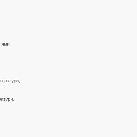
нями.
тератури,
ратури,