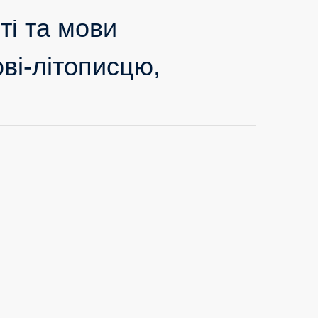
ті та мови
ві-літописцю,