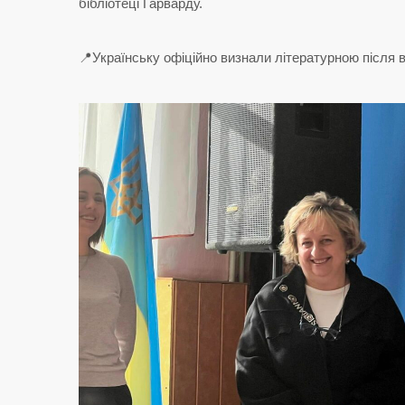
бібліотеці Гарварду.
📍Українську офіційно визнали літературною після