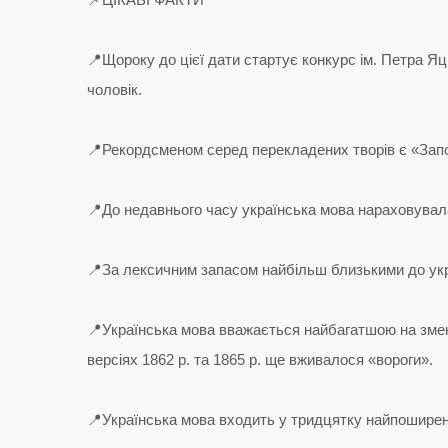
📍Щороку до цієї дати стартує конкурс ім. Петра Яци
чоловік.
📍Рекордсменом серед перекладених творів є «Запові
📍До недавнього часу українська мова нараховувала 
📍За лексичним запасом найбільш близькими до укра
📍Українська мова вважається найбагатшою на зменш
версіях 1862 р. та 1865 р. ще вживалося «вороги».
📍Українська мова входить у тридцятку найпоширеніш