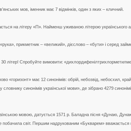
в’янських мов, іменник має 7 відмінків, один з яких – кличний.
нається на літеру «П». Найменш уживаною літерою українського а
рука», прикметник – «великий», дієслово – «бути» і серед займе
 30 літер! Спробуйте вимовити: «дихлордифенілтрихлорметилмета
ово «горизонт» має 12 синонімів: обрій, небозвід, небосхил, край
 словнику синонімів української мови», де зібрано 4279 синонім
раїнською мовою, датується 1571 р. Баладна пісня «Дунаю, Дун
не побачила світ. Першим надрукованим «Букварем» вважається п