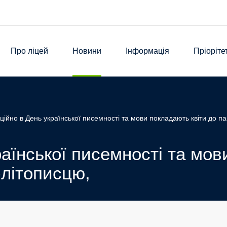
Про ліцей
Новини
Інформація
Пріоріте
ційно в День української писемності та мови покладають квіти до п
аїнської писемності та мов
-літописцю,