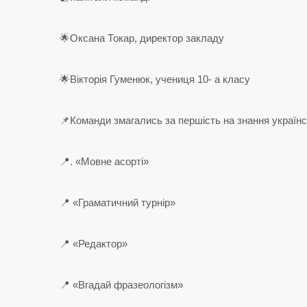
🌟Оксана Токар, директор закладу
🌟Вікторія Гуменюк, учениця 10- а класу
📌Команди змагались за першість на знання українс
📍. «Мовне асорті»
📍 «Граматичний турнір»
📍 «Редактор»
📍 «Вгадай фразеологізм»