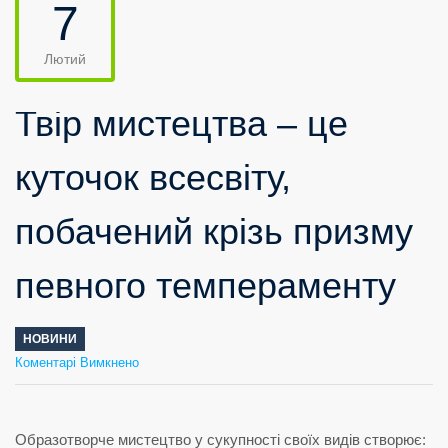
7
Лютий
Твір мистецтва – це
куточок всесвіту,
побачений крізь призму
певного темпераменту
НОВИНИ
до
Коментарі Вимкнено
Твір
мистецтва
–
це
куточок
всесвіту,
побачений
крізь
призму
певного
темпераменту
Образотворче мистецтво у сукупності своїх видів створює: