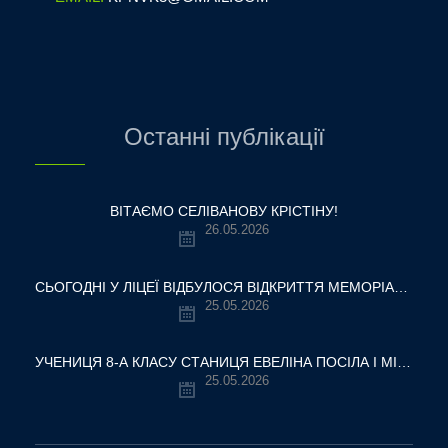
Останні публікації
ВІТАЄМО СЕЛІВАНОВУ КРІСТІНУ!
26.05.2026
СЬОГОДНІ У ЛІЦЕЇ ВІДБУЛОСЯ ВІДКРИТТЯ МЕМОРІАЛЬНОЇ ДОШКИ НАШОМУ ВЧИТЕЛЮ, ГЕРОЮ УКРАЇНИ — ОЛЕКСАНДРУ ВІТАЛІЙОВИЧУ ШУМЛЯКОВСЬКОМУ.
25.05.2026
УЧЕНИЦЯ 8-А КЛАСУ СТАНИЦЯ ЕВЕЛІНА ПОСІЛА І МІСЦЕ У ВСЕУКРАЇНСЬКОМУ ТУРНІРІ «КРОК ДО МРІЇ – 2026»
25.05.2026