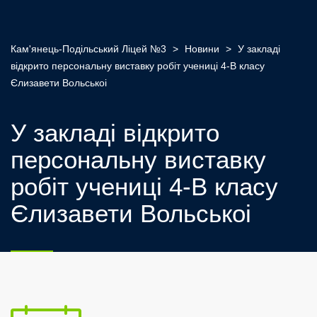
Кам'янець-Подільський Ліцей №3
>
Новини
>
У закладі
відкрито персональну виставку робіт учениці 4-В класу
Єлизавети Вольськоі
У закладі відкрито
персональну виставку
робіт учениці 4-В класу
Єлизавети Вольськоі