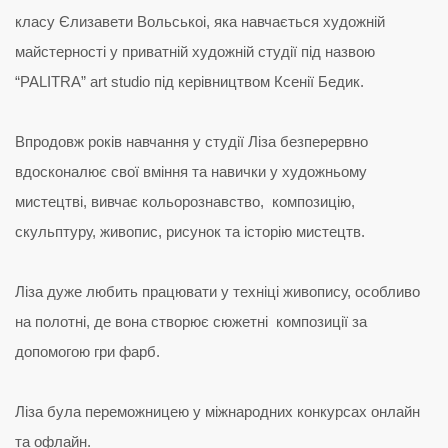
класу Єлизавети Вольськоі, яка навчається художній
майстерності у приватній художній студії під назвою
“PALITRA” art studio під керівництвом Ксенії Бедик.
Впродовж років навчання у студії Ліза безперервно
вдосконалює свої вміння та навички у художньому
мистецтві, вивчає кольорознавство, композицію,
скульптуру, живопис, рисунок та історію мистецтв.
Ліза дуже любить працювати у техніці живопису, особливо
на полотні, де вона створює сюжетні композиції за
допомогою гри фарб.
Ліза була переможницею у міжнародних конкурсах онлайн
та офлайн.