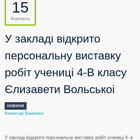
15
Березень
У закладі відкрито
персональну виставку
робіт учениці 4-В класу
Єлизавети Вольськоі
НОВИНИ
до
Коментарі Вимкнено
У
закладі
відкрито
персональну
виставку
робіт
учениці
4-
В
класу
Єлизавети
Вольськоі
У закладі відкрито персональну виставку робіт учениці 4- в