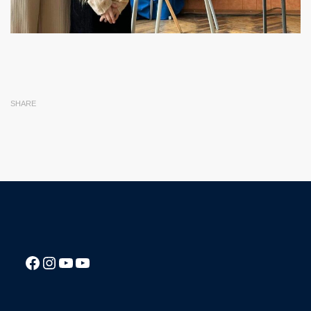
SHARE
Посилання на Facebook сторінку ліцею
Instagram
Посилання на YouTube канал ліцею
Посилання на YouTube канал ліцею