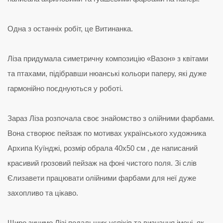
Одна з останніх робіт, це Витинанка.
Ліза придумала симетричну композицію «Вазон» з квітами
та птахами, підібравши нюанські кольори паперу, які дуже
гармонійно поєднуються у роботі.
Зараз Ліза розпочала своє знайомство з олійними фарбами.
Вона створює пейзаж по мотивах українського художника
Архипа Куїнджі, розмір обрала 40х50 см , де написаний
красивий грозовий пейзаж на фоні чистого поля. Зі слів
Єлизавети працювати олійними фарбами для неї дуже
захопливо та цікаво.
Щиро зичимо Лізі подальших успіхів та визнання імені, як