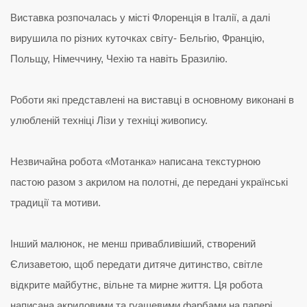
Виставка розпочалась у місті Флоренція в Італії, а далі
вирушила по різних куточках світу- Бельгію, Францію,
Польщу, Німеччину, Чехію та навіть Бразилію.
Роботи які представлені на виставці в основному виконані в
улюбленій техніці Лізи у техніці живопису.
Незвичайна робота «Мотанка» написана текстурною
пастою разом з акрилом на полотні, де передані українські
традиції та мотиви.
Інший малюнок, не менш привабливіший, створений
Єлизаветою, щоб передати дитяче дитинство, світле
відкрите майбутнє, вільне та мирне життя. Ця робота
написана акриловими та гуашевими фарбами на папері.