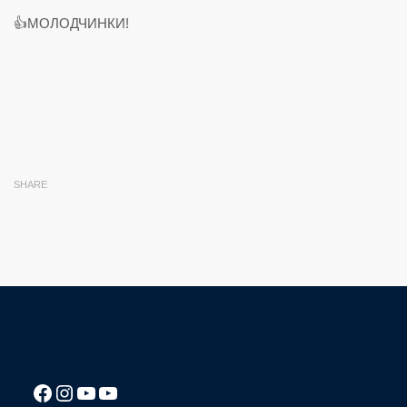
👍МОЛОДЧИНКИ!
SHARE
Посилання на Facebook сторінку ліцею
Instagram
Посилання на YouTube канал ліцею
Посилання на YouTube канал ліцею