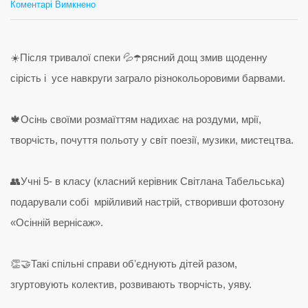
до
Коментарі Вимкнено
Учні
5-
в
класу
подарували
собі
мрійливий
настрій,
створивши
фотозону
«Осінній
вернісаж».
☀️Після тривалої спеки 💦☂️рясний дощ змив щоденну
сірість і усе навкруги заграло різнокольоровими барвами.
🍁Осінь своїми розмаїттям надихає на роздуми, мрії,
творчість, почуття польоту у світ поезії, музики, мистецтва.
👥Учні 5- в класу (класний керівник Світлана Табельська)
подарували собі мрійливий настрій, створивши фотозону
«Осінній вернісаж».
👏🤝Такі спільні справи обʼєднують дітей разом,
згуртовують колектив, розвивають творчість, уяву.