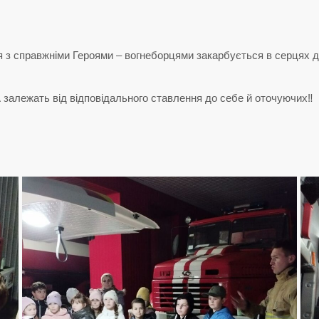
ня з справжніми Героями – вогнеборцями закарбується в серцях д
алежать від відповідального ставлення до себе й оточуючих‼️