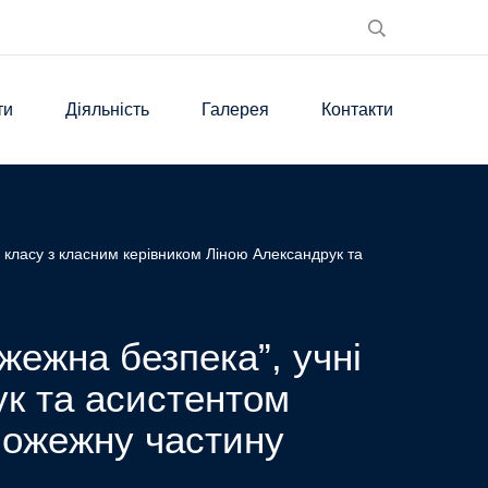
ти
Діяльність
Галерея
Контакти
 класу з класним керівником Ліною Александрук та
ежна безпека”, учні
ук та асистентом
Пожежну частину