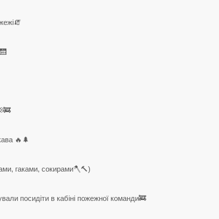
жежі🧯
🛗
🚒
кава 🔥🌲
ми, гаками, сокирами🪓🔨)
али посидіти в кабіні пожежної команди🚒