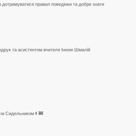
о дотримуватися правил поведінки та добре знати
андрук та асистентом вчителя Інною Шмалій
ієм Сидельником👨‍🚒