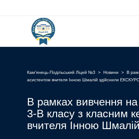
Кам'янець-Подільський Ліцей №3
>
Новини
>
В рам
асистентом вчителя Інною Шмалій здійснили ЕКСКУР
В рамках вивчення на
3-В класу з класним 
вчителя Інною Шмалі