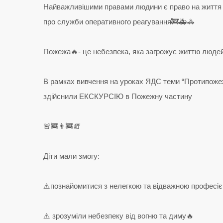
Найважливішими правами людини є право на життя і 
про служби оперативного реагування🚒🚑🚓
Пожежа🔥- це небезпека, яка загрожує життю людей
В рамках вивчення на уроках ЯДС теми “Протипожеж
здійснили ЕКСКУРСІЮ в Пожежну частину
🚨🚒👨‍🚒🧯
Діти мали змогу:
⚠️познайомитися з нелегкою та відважною професіє
⚠️ зрозуміли небезпеку від вогню та диму🔥