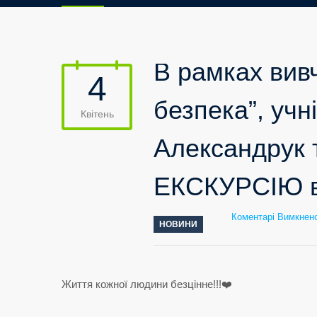
В рамках вив
4
безпека”, учн
Квітень
Александрук 
ЕКСКУРСІЮ в
Коментарі Вимкнен
НОВИНИ
Життя кожної людини безцінне!!!❤️