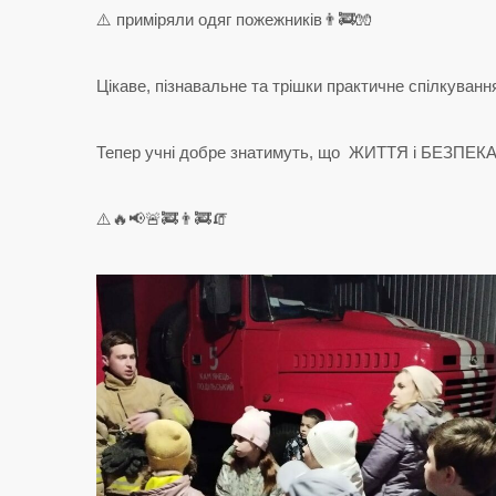
⚠️ приміряли одяг пожежників👨‍🚒🧤
Цікаве, пізнавальне та трішки практичне спілкуван
Тепер учні добре знатимуть, що ЖИТТЯ і БЕЗПЕКА з
⚠️🔥📢🚨🚒👨‍🚒🧯