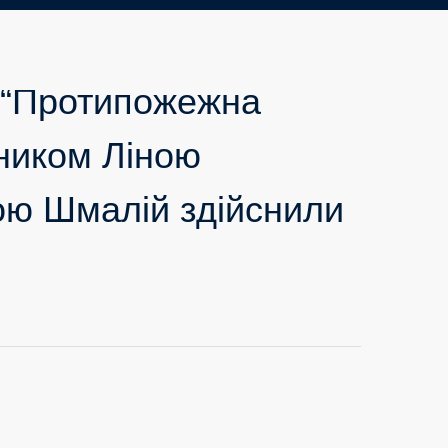
 “Протипожежна
вником Ліною
ою Шмалій здійснили