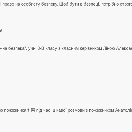
право на особисту безпеку. Щоб бути в безпеці, потрібно строг
!
на безпека”, учні 3-В класу з класним керівником Ліною Алекс
ю пожежника👨‍🚒 під час цікавої розмови з пожежником Анатол