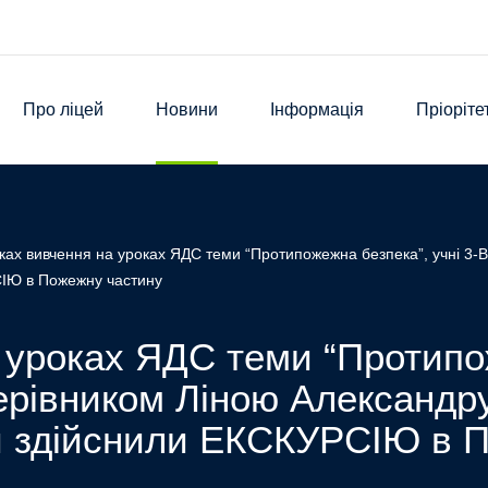
Про ліцей
Новини
Інформація
Пріоріте
ках вивчення на уроках ЯДС теми “Протипожежна безпека”, учні 3-В
СІЮ в Пожежну частину
 уроках ЯДС теми “Протипож
керівником Ліною Александр
й здійснили ЕКСКУРСІЮ в 