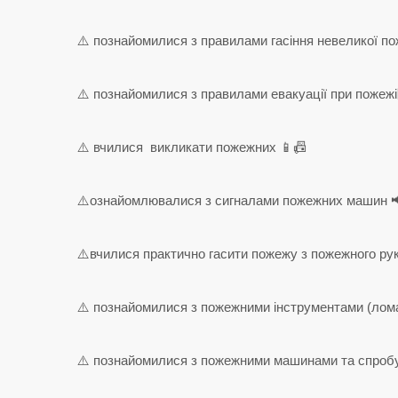
⚠️ познайомилися з правилами гасіння невеликої по
⚠️ познайомилися з правилами евакуації при пожежі
⚠️ вчилися викликати пожежних 📱📠
⚠️ознайомлювалися з сигналами пожежних машин 
⚠️вчилися практично гасити пожежу з пожежного ру
⚠️ познайомилися з пожежними інструментами (лома
⚠️ познайомилися з пожежними машинами та спробув