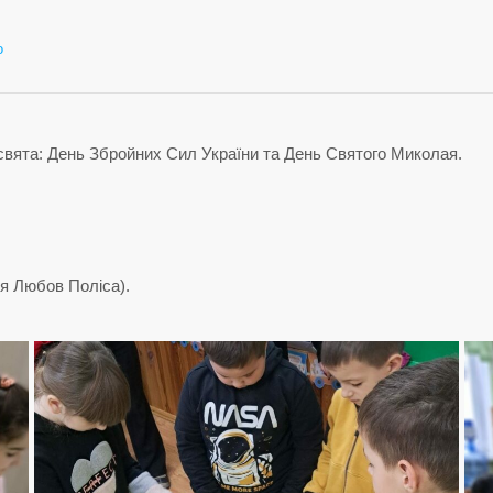
до
о
Вдячні
ЗСУ!
 свята: День Збройних Сил України та День Святого Миколая.
ля Любов Поліса).