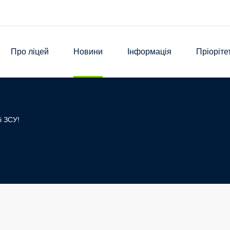
Про ліцей
Новини
Інформація
Пріоріте
і ЗСУ!