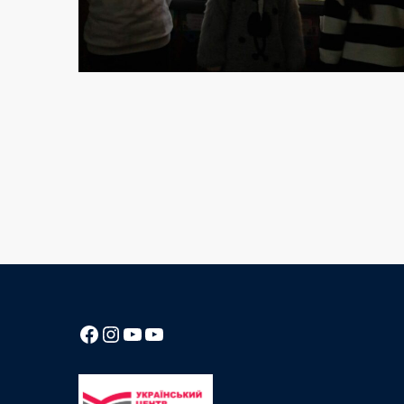
Посилання на Facebook сторінку ліцею
Instagram
Посилання на YouTube канал ліцею
Посилання на YouTube канал ліцею