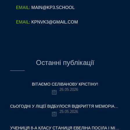
EMAIL:
MAIN@KP3.SCHOOL
EMAIL:
KPNVK3@GMAIL.COM
Останні публікації
ВІТАЄМО СЕЛІВАНОВУ КРІСТІНУ!
26.05.2026
СЬОГОДНІ У ЛІЦЕЇ ВІДБУЛОСЯ ВІДКРИТТЯ МЕМОРІАЛЬНОЇ ДОШКИ НАШОМУ ВЧИТЕЛЮ, ГЕРОЮ УКРАЇНИ — ОЛЕКСАНДРУ ВІТАЛІЙОВИЧУ ШУМЛЯКОВСЬКОМУ.
25.05.2026
УЧЕНИЦЯ 8-А КЛАСУ СТАНИЦЯ ЕВЕЛІНА ПОСІЛА І МІСЦЕ У ВСЕУКРАЇНСЬКОМУ ТУРНІРІ «КРОК ДО МРІЇ – 2026»