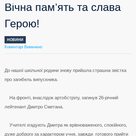
Вічна пам’ять та слава
Герою!
НОВИНИ
до
Коментарі Вимкнено
Вічна
пам’ять
та
слава
Герою!
До нашої шкільної родини знову прийшла страшна звістка
про загибель випускника.
На фронті, внаслідок артобстрілу, загинув 26-річний
лейтенант Дмитро Сметана.
Учителі згадують Дмитра як врівноваженого, спокійного,
дуже доброго за характером учня, завжди готового прийти