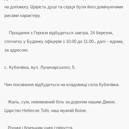
на допомогу. Щирість душі та серця були його домінуючими
рисами характеру.
Прощання з Героєм відбудеться завтра, 24 березня,
спочатку у Будинку офіцерів з 10.00 до 11.00., далі – вдома,
за адресою:
с. Кубачівка, вул. Луначарського, 5.
Чин поховання відбудеться на кладовищі села Кубачівка.
Жаль, сум, невимовний біль за дорогим нашим Дімою.
Царство Небесне Тобі, наш мужній Воїне.
Родині і близьким щирі співчуття.