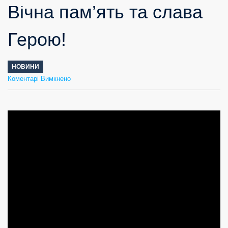
Вічна пам’ять та слава
Герою!
НОВИНИ
до
Коментарі Вимкнено
Вічна
пам’ять
та
слава
Герою!
Відеопрогравач