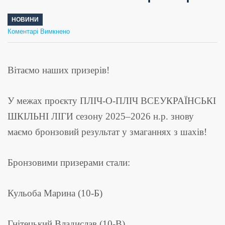
НОВИНИ
до
Коментарі Вимкнено
Вітаємо
наших
призерів!
Вітаємо наших призерів!
У межах проєкту ПЛІЧ-О-ПЛІЧ ВСЕУКРАЇНСЬКІ
ШКІЛЬНІ ЛІГИ сезону 2025–2026 н.р. знову
маємо бронзовий результат у змаганнях з шахів!
Бронзовими призерами стали:
Кульоба Марина (10-Б)
Гнітецький Владислав (10-В)