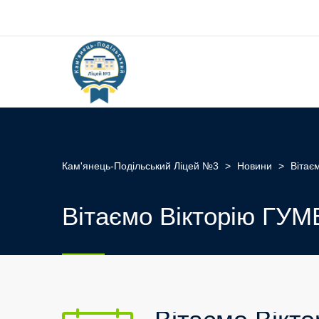
Кам'янець-Подільський Ліцей №3
>
Новини
>
Вітає
Вітаємо Вікторію ГУМ