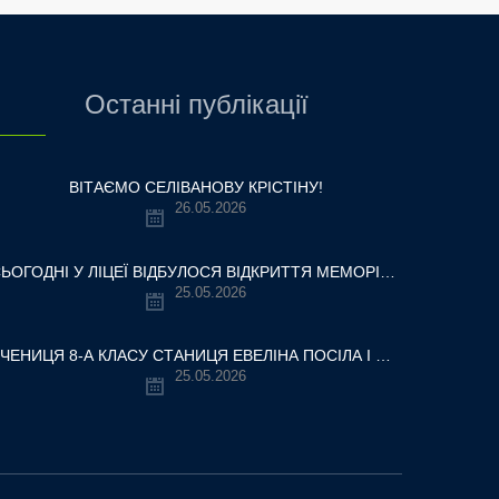
Останні публікації
ВІТАЄМО СЕЛІВАНОВУ КРІСТІНУ!
26.05.2026
СЬОГОДНІ У ЛІЦЕЇ ВІДБУЛОСЯ ВІДКРИТТЯ МЕМОРІАЛЬНОЇ ДОШКИ НАШОМУ ВЧИТЕЛЮ, ГЕРОЮ УКРАЇНИ — ОЛЕКСАНДРУ ВІТАЛІЙОВИЧУ ШУМЛЯКОВСЬКОМУ.
25.05.2026
УЧЕНИЦЯ 8-А КЛАСУ СТАНИЦЯ ЕВЕЛІНА ПОСІЛА І МІСЦЕ У ВСЕУКРАЇНСЬКОМУ ТУРНІРІ «КРОК ДО МРІЇ – 2026»
25.05.2026