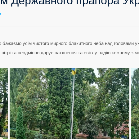
ем Державного прапора Укр
до
о
Вітаємо
з
Днем
Державного
прапора
України!
 бажаємо усім чистого мирного блакитного неба над головами укр
а вітрі та неодмінно дарує натхнення та світлу надію кожному з