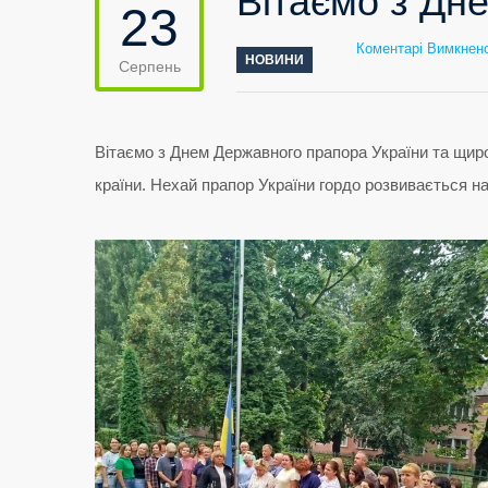
Вітаємо з Дн
23
Коментарі Вимкнен
НОВИНИ
Серпень
Вітаємо з Днем Державного прапора України та щиро
країни. Нехай прапор України гордо розвивається н