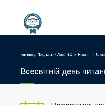
Кам'янець-Подільський Ліцей №3
>
Новини
>
Всесв
Всесвітній день читан