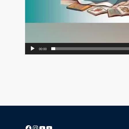
00:00
Посилання на Facebook сторінку ліцею
Instagram
Посилання на YouTube канал ліцею
Посилання на YouTube канал ліцею