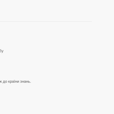
бу
ж до країни знань.