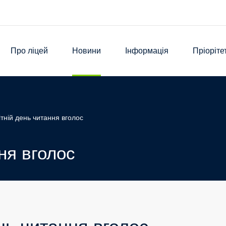
Про ліцей
Новини
Інформація
Пріоріте
ітній день читання вголос
ня вголос