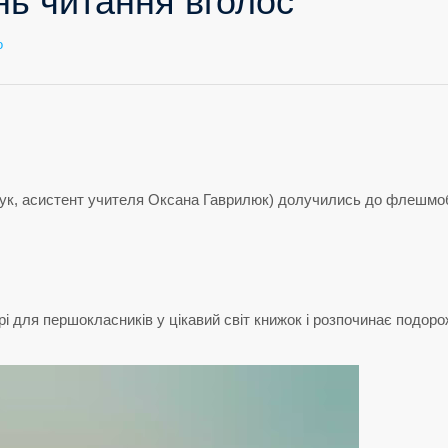
нь читання вголос
до
о
Всесвітній
день
читання
вголос
анчук, асистент учителя Оксана Гаврилюк) долучились до флешмо
і для першокласників у цікавий світ книжок і розпочинає подоро