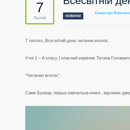
Всесвітній де
7
Коментарі Вимкнен
НОВИНИ
Лютий
7 лютого, Всесвітній день читання вголос.
Учні 1 – А класу ( класний керівник Тетяна Голов
“Читаємо вголос”.
Саме Буквар, перша навчальна книга , відчиняє двер
Відеопрогравач