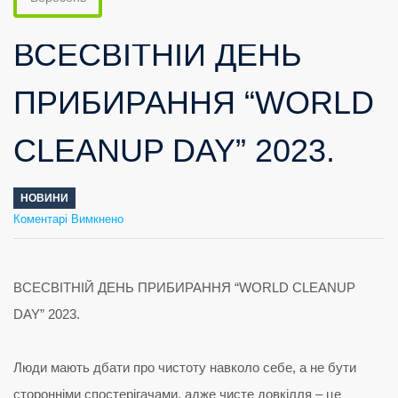
ВСЕСВІТНІЙ ДЕНЬ
ПРИБИРАННЯ “WORLD
CLEANUP DAY” 2023.
НОВИНИ
до
Коментарі Вимкнено
ВСЕСВІТНІЙ
ДЕНЬ
ПРИБИРАННЯ
“WORLD
CLEANUP
DAY”
2023.
ВСЕСВІТНІЙ ДЕНЬ ПРИБИРАННЯ “WORLD CLEANUP
DAY” 2023.
Люди мають дбати про чистоту навколо себе, а не бути
сторонніми спостерігачами, адже чисте довкілля – це