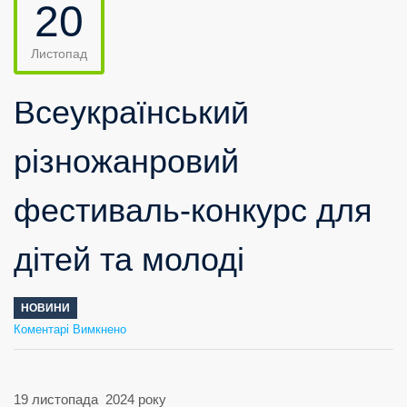
20
Листопад
Всеукраїнський
різножанровий
фестиваль-конкурс для
дітей та молоді
НОВИНИ
до
Коментарі Вимкнено
Всеукраїнський
різножанровий
фестиваль-
конкурс
для
дітей
та
молоді
19 листопада 2024 року