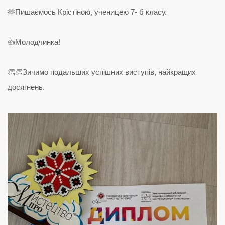
🫶Пишаємось Крістіною, ученицею 7- б класу.
👍Молодчинка!
👏👏Зичимо подальших успішних виступів, найкращих
досягнень.