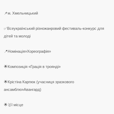
📌м. Хмельницький
✅Всеукраїнський різножанровий фестиваль-конкурс для
дітей та молоді
📍Номінація»Хореографія»
🌟Композиція «Грація в троянді»
🌟Крістіна Карпюк (учасниця зразкового
ансамблю»Авангард)
🌟🥇І місце