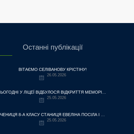
Останні публікації
ВІТАЄМО СЕЛІВАНОВУ КРІСТІНУ!
26.05.2026
СЬОГОДНІ У ЛІЦЕЇ ВІДБУЛОСЯ ВІДКРИТТЯ МЕМОРІАЛЬНОЇ ДОШКИ НАШОМУ ВЧИТЕЛЮ, ГЕРОЮ УКРАЇНИ — ОЛЕКСАНДРУ ВІТАЛІЙОВИЧУ ШУМЛЯКОВСЬКОМУ.
25.05.2026
УЧЕНИЦЯ 8-А КЛАСУ СТАНИЦЯ ЕВЕЛІНА ПОСІЛА І МІСЦЕ У ВСЕУКРАЇНСЬКОМУ ТУРНІРІ «КРОК ДО МРІЇ – 2026»
25.05.2026