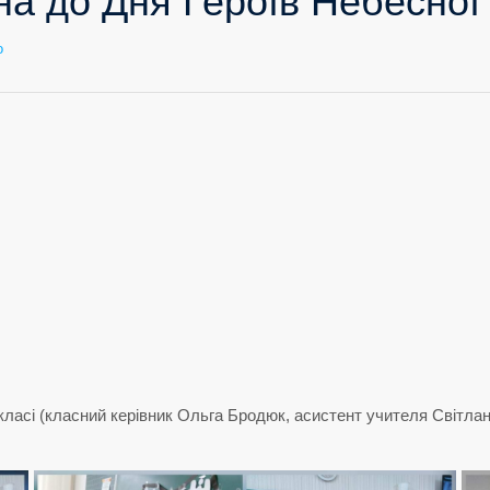
а до Дня Героїв Небесної С
до
о
Виховна
година
до
Дня
Героїв
Небесної
Сотні
у
3-
В
класі
класі (класний керівник Ольга Бродюк, асистент учителя Світлан