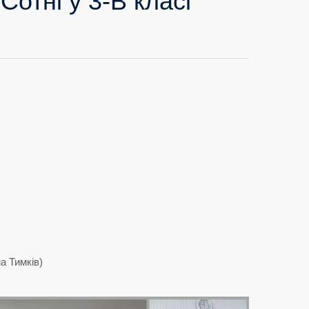
отні у 3-В класі
а Тимків)