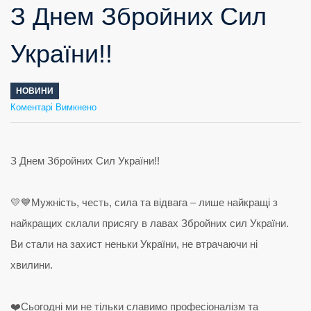
З Днем Збройних Сил
України!!
НОВИНИ
до
Коментарі Вимкнено
З
Днем
Збройних
Сил
України!!
З Днем Збройних Сил України!!
💛💙Мужність, честь, сила та відвага – лише найкращі з
найкращих склали присягу в лавах Збройних сил України.
Ви стали на захист неньки України, не втрачаючи ні
хвилини.
❤️Сьогодні ми не тільки славимо професіоналізм та