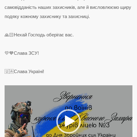
самовідданість наших захисників, але й висловлюємо щиру
подяку кожному захиснику та захисниці.
🙏🏻Нехай Господь оберігає вас.
💛💙Слава ЗСУ!
🇺🇦Слава Україні!
Відеопрогравач