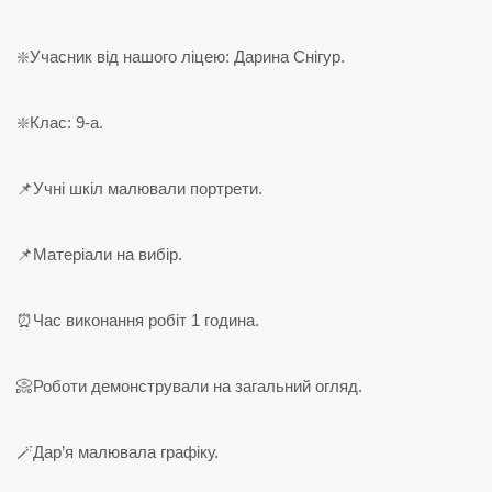
❇️Учасник від нашого ліцею: Дарина Снігур.
❇️Клас: 9-а.
📌Учні шкіл малювали портрети.
📌Матеріали на вибір.
⏰Час виконання робіт 1 година.
📀Роботи демонстрували на загальний огляд.
🪄Дар’я малювала графіку.