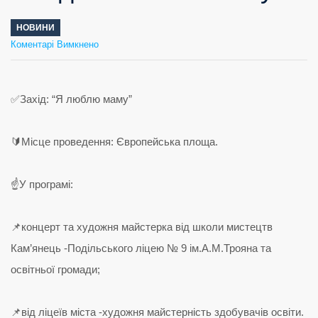
НОВИНИ
до
Коментарі Вимкнено
Захід:
“Я
люблю
маму”
✅Захід: “Я люблю маму”
🔰Місце проведення: Європейська площа.
☝️У програмі:
📌концерт та художня майстерка від школи мистецтв
Кам’янець -Подільського ліцею № 9 ім.А.М.Трояна та
освітньої громади;
📌від ліцеїв міста -художня майстерність здобувачів освіти.