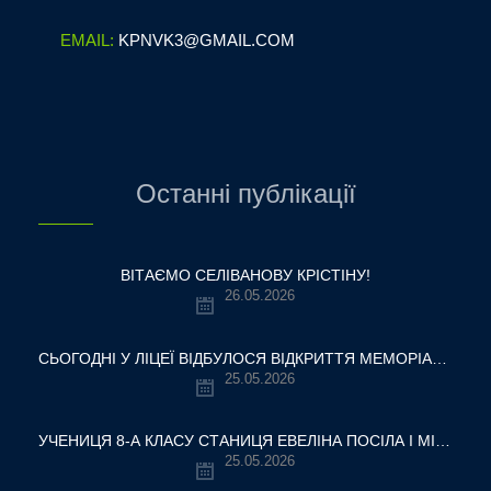
EMAIL:
KPNVK3@GMAIL.COM
Останні публікації
ВІТАЄМО СЕЛІВАНОВУ КРІСТІНУ!
26.05.2026
СЬОГОДНІ У ЛІЦЕЇ ВІДБУЛОСЯ ВІДКРИТТЯ МЕМОРІАЛЬНОЇ ДОШКИ НАШОМУ ВЧИТЕЛЮ, ГЕРОЮ УКРАЇНИ — ОЛЕКСАНДРУ ВІТАЛІЙОВИЧУ ШУМЛЯКОВСЬКОМУ.
25.05.2026
УЧЕНИЦЯ 8-А КЛАСУ СТАНИЦЯ ЕВЕЛІНА ПОСІЛА І МІСЦЕ У ВСЕУКРАЇНСЬКОМУ ТУРНІРІ «КРОК ДО МРІЇ – 2026»
25.05.2026