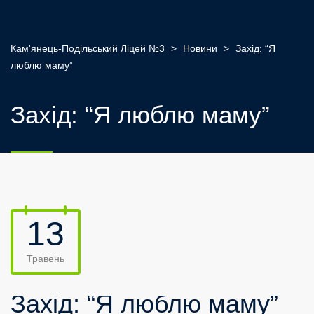
Кам'янець-Подільський Ліцей №3
>
Новини
>
Захід: “Я
люблю маму”
Захід: “Я люблю маму”
13
Травень
Захід: “Я люблю маму”